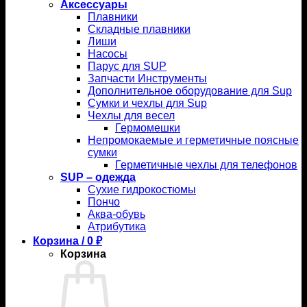
Аксессуары
Плавники
Складные плавники
Лиши
Насосы
Парус для SUP
Запчасти Инструменты
Дополнительное оборудование для Sup
Сумки и чехлы для Sup
Чехлы для весел
Гермомешки
Непромокаемые и герметичные поясные
сумки
Герметичные чехлы для телефонов
SUP – одежда
Сухие гидрокостюмы
Пончо
Аква-обувь
Атрибутика
Корзина /
0
₽
Корзина