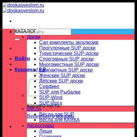
Skip
to
content
Искать:
КАТАЛОГ
Доски
Сап комплекты эксклюзив
Прогулочные SUP доски
Туристические SUP-доски
Войти
Спортивные SUP доски
Многоместные SUP доски
Корзина /
0
₽
Компактные SUP доски
Женские SUP доски
Детские SUP доски
Серфинг
SUP для Рыбалки
SUP-Wind
SUP-Йога
Корзина пуста.
Вёсла
Вёсла для SUP
Вернуться в магазин
Весла для КАЯКА
Аксессуары
Лиши
Плавники