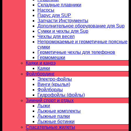
Складные плавники
Насосы
Парус для SUP
Запчасти Инструменты
Дополнительное оборудование для Sup
Сумки и чехлы для Sup
Чехлы для весел
Непромокаемые и герметичные поясные
сумки
Герметичные чехлы для телефонов
Гермомешки
Каяки и каноэ
Каяки
Фойлбординг
Электро-фойлы
Винги (крылья)
Фойлборды
Гидрофойлы (фойлы)
Зимний спорт и отдых
Лыжи
Лыжные комплекты
Лыжные палки
Лыжные ботинки
Спасательные жилеты