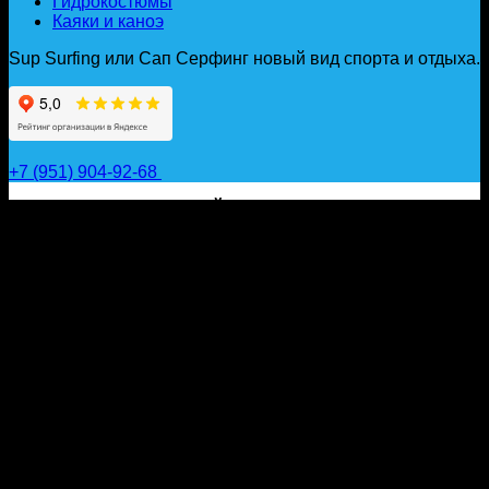
Гидрокостюмы
Каяки и каноэ
Sup Surfing или Сап Серфинг новый вид спорта и отдыха.
+7 (951) 904-92-68
САП ДОСКИ, ГИДРОФОЙЛЫ, ВЕСЛА, НАДУВНЫЕ
КАЯКИ, ГИДРОКОСТЮМЫ И АКСЕССУАРЫ ДЛЯ
ВОДЫ