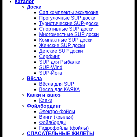
Каталог
Доски
Сап комплекты эксклюзив
Прогулочные SUP доски
Туристические SUP-доски
Спортивные SUP доски
Многоместные SUP доски
Компактные SUP доски
Женские SUP доски
Детские SUP доски
Серфинг
SUP для Рыбалки
SUP-Wind
SUP-Йога
Вёсла
Вёсла для SUP
Весла для КАЯКА
Каяки и каноэ
Каяки
Фойлбординг
Электро-фойлы
Винги (крылья)
Фойлборды
Гидрофойлы (фойлы)
СПАСАТЕЛЬНЫЕ ЖИЛЕТЫ