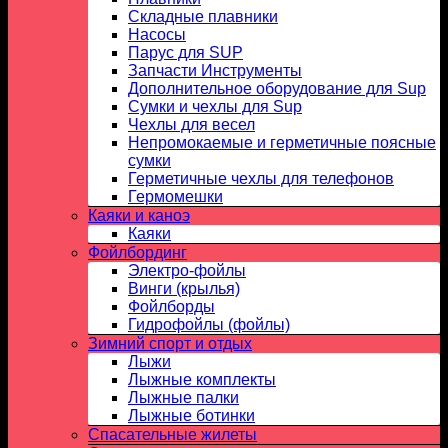
Складные плавники
Насосы
Парус для SUP
Запчасти Инструменты
Дополнительное оборудование для Sup
Сумки и чехлы для Sup
Чехлы для весел
Непромокаемые и герметичные поясные
сумки
Герметичные чехлы для телефонов
Гермомешки
Каяки и каноэ
Каяки
Фойлбординг
Электро-фойлы
Винги (крылья)
Фойлборды
Гидрофойлы (фойлы)
Зимний спорт и отдых
Лыжи
Лыжные комплекты
Лыжные палки
Лыжные ботинки
Спасательные жилеты