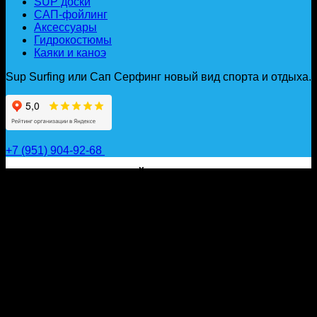
SUP доски
САП-фойлинг
Аксессуары
Гидрокостюмы
Каяки и каноэ
Sup Surfing или Сап Серфинг новый вид спорта и отдыха.
+7 (951) 904-92-68
САП ДОСКИ, ГИДРОФОЙЛЫ, ВЕСЛА, НАДУВНЫЕ
КАЯКИ, ГИДРОКОСТЮМЫ И АКСЕССУАРЫ ДЛЯ
ВОДЫ