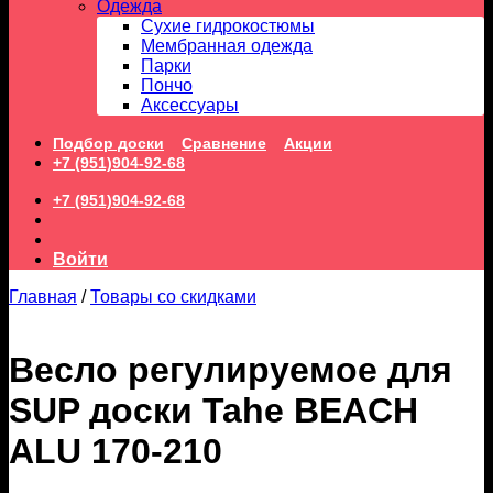
Одежда
Сухие гидрокостюмы
Мембранная одежда
Парки
Пончо
Аксессуары
Подбор доски
Сравнение
Акции
+7 (951)904-92-68
+7 (951)904-92-68
Войти
Главная
/
Товары со скидками
Весло регулируемое для
SUP доски Tahe BEACH
ALU 170-210