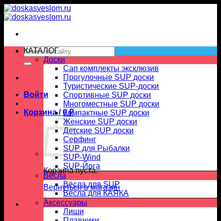
Skip
to
content
Искать:
КАТАЛОГ
Доски
Сап комплекты эксклюзив
Прогулочные SUP доски
Туристические SUP-доски
Войти
Спортивные SUP доски
Многоместные SUP доски
Корзина /
0
₽
Компактные SUP доски
Женские SUP доски
Детские SUP доски
Серфинг
SUP для Рыбалки
SUP-Wind
SUP-Йога
Корзина пуста.
Вёсла
Вёсла для SUP
Вернуться в магазин
Весла для КАЯКА
Аксессуары
Лиши
Плавники