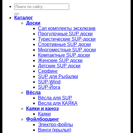
Искать:
Каталог
Доски
Сап комплекты эксклюзив
Прогулочные SUP доски
Туристические SUP-доски
Спортивные SUP доски
Многоместные SUP доски
Компактные SUP доски
Женские SUP доски
Детские SUP доски
Серфинг
SUP для Рыбалки
SUP-Wind
SUP-Йога
Вёсла
Вёсла для SUP
Весла для КАЯКА
Каяки и каноэ
Каяки
Фойлбординг
Электро-фойлы
Винги (крылья)