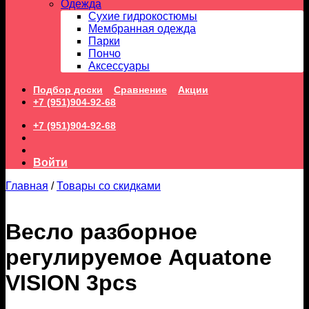
Одежда
Сухие гидрокостюмы
Мембранная одежда
Парки
Пончо
Аксессуары
Подбор доски
Сравнение
Акции
+7 (951)904-92-68
+7 (951)904-92-68
Войти
Главная
/
Товары со скидками
Весло разборное
регулируемое Aquatone
VISION 3pcs