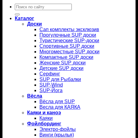
Искать:
Каталог
Доски
Сап комплекты эксклюзив
Прогулочные SUP доски
Туристические SUP-доски
Спортивные SUP доски
Многоместные SUP доски
Компактные SUP доски
Женские SUP доски
Детские SUP доски
Серфинг
SUP для Рыбалки
SUP-Wind
SUP-Йога
Вёсла
Вёсла для SUP
Весла для КАЯКА
Каяки и каноэ
Каяки
Фойлбординг
Электро-фойлы
Винги (крылья)