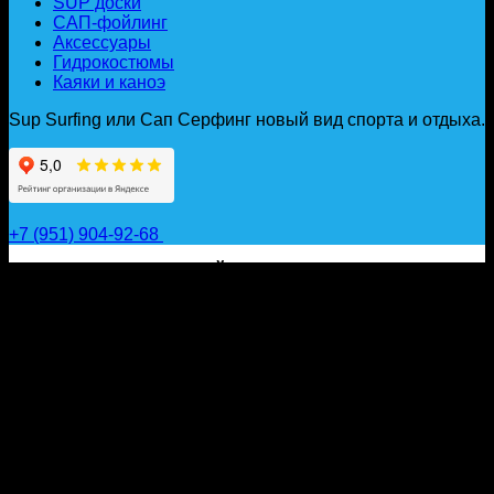
SUP доски
САП-фойлинг
Аксессуары
Гидрокостюмы
Каяки и каноэ
Sup Surfing или Сап Серфинг новый вид спорта и отдыха.
+7 (951) 904-92-68
САП ДОСКИ, ГИДРОФОЙЛЫ, ВЕСЛА, НАДУВНЫЕ
КАЯКИ, ГИДРОКОСТЮМЫ И АКСЕССУАРЫ ДЛЯ
ВОДЫ