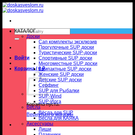
Skip
to
content
Искать:
КАТАЛОГ
Доски
Сап комплекты эксклюзив
Прогулочные SUP доски
Туристические SUP-доски
Войти
Спортивные SUP доски
Многоместные SUP доски
Корзина /
0
₽
Компактные SUP доски
Женские SUP доски
Детские SUP доски
Серфинг
SUP для Рыбалки
SUP-Wind
SUP-Йога
Корзина пуста.
Вёсла
Вёсла для SUP
Вернуться в магазин
Весла для КАЯКА
Аксессуары
Лиши
Плавники