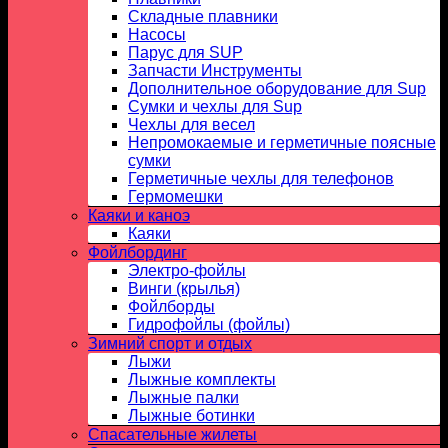
Складные плавники
Насосы
Парус для SUP
Запчасти Инструменты
Дополнительное оборудование для Sup
Сумки и чехлы для Sup
Чехлы для весел
Непромокаемые и герметичные поясные
сумки
Герметичные чехлы для телефонов
Гермомешки
Каяки и каноэ
Каяки
Фойлбординг
Электро-фойлы
Винги (крылья)
Фойлборды
Гидрофойлы (фойлы)
Зимний спорт и отдых
Лыжи
Лыжные комплекты
Лыжные палки
Лыжные ботинки
Спасательные жилеты