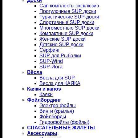
Доски
Сап комплекты эксклюзив
Прогулочные SUP доски
Туристические SUP-доски
Спортивные SUP доски
Многоместные SUP доски
Компактные SUP доски
Женские SUP доски
Детские SUP доски
Серфинг
SUP для Рыбалки
SUP-Wind
SUP-Йога
Вёсла
Вёсла для SUP
Весла для КАЯКА
Каяки и каноэ
Каяки
Фойлбординг
Электро-фойлы
Винги (крылья)
Фойлборды
Гидрофойлы (фойлы)
СПАСАТЕЛЬНЫЕ ЖИЛЕТЫ
Аксессуары