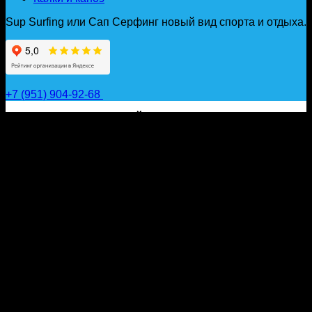
Sup Surfing или Сап Серфинг новый вид спорта и отдыха.
+7 (951) 904-92-68
САП ДОСКИ, ГИДРОФОЙЛЫ, ВЕСЛА, НАДУВНЫЕ
КАЯКИ, ГИДРОКОСТЮМЫ И АКСЕССУАРЫ ДЛЯ
ВОДЫ