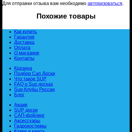
Для отправки отзыва вам необходимо
авторизоваться
.
Похожие товары
Как купить
Гарантия
Доставка
Оплата
О магазине
Контакты
Корзина
Подбор Сап Доски
Что такое SUP
FAQ о Sup досках
Sup-Клубы России
Блог
Акции
SUP доски
САП-фойлинг
Аксессуары
Гидрокостюмы
Каяки и каноэ