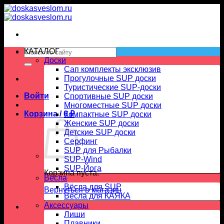
Skip
to
content
Искать:
КАТАЛОГ
Доски
Сап комплекты эксклюзив
Прогулочные SUP доски
Туристические SUP-доски
Войти
Спортивные SUP доски
Многоместные SUP доски
Корзина /
0
₽
Компактные SUP доски
Женские SUP доски
Детские SUP доски
Серфинг
SUP для Рыбалки
SUP-Wind
SUP-Йога
Корзина пуста.
Вёсла
Вёсла для SUP
Вернуться в магазин
Весла для КАЯКА
Аксессуары
Лиши
Плавники