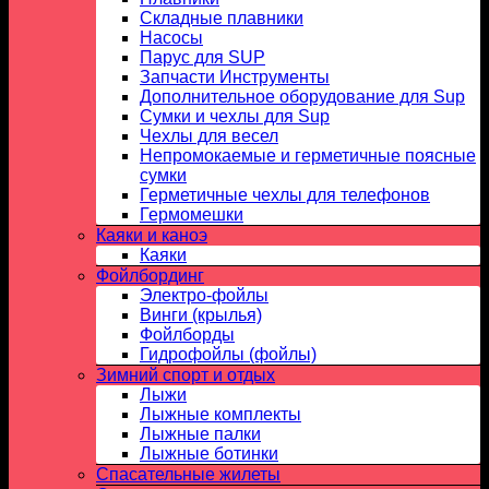
Складные плавники
Насосы
Парус для SUP
Запчасти Инструменты
Дополнительное оборудование для Sup
Сумки и чехлы для Sup
Чехлы для весел
Непромокаемые и герметичные поясные
сумки
Герметичные чехлы для телефонов
Гермомешки
Каяки и каноэ
Каяки
Фойлбординг
Электро-фойлы
Винги (крылья)
Фойлборды
Гидрофойлы (фойлы)
Зимний спорт и отдых
Лыжи
Лыжные комплекты
Лыжные палки
Лыжные ботинки
Спасательные жилеты