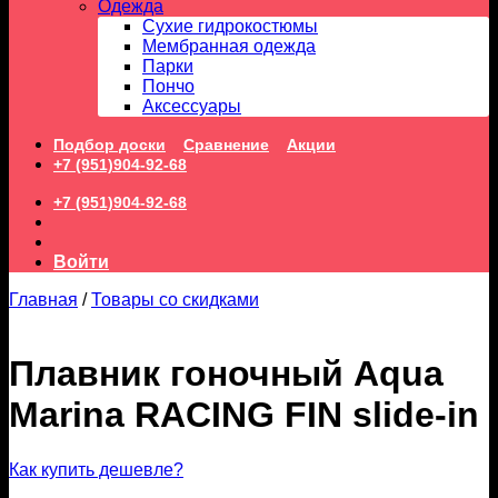
Одежда
Сухие гидрокостюмы
Мембранная одежда
Парки
Пончо
Аксессуары
Подбор доски
Сравнение
Акции
+7 (951)904-92-68
+7 (951)904-92-68
Войти
Главная
/
Товары со скидками
Плавник гоночный Aqua
Marina RACING FIN slide-in
Как купить дешевле?