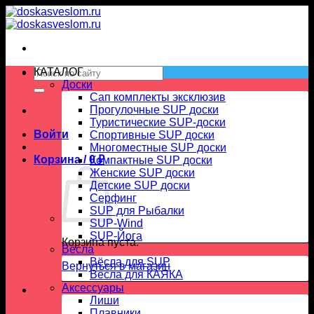
Skip
to
content
Искать:
КАТАЛОГ
Доски
Сап комплекты эксклюзив
Прогулочные SUP доски
Туристические SUP-доски
Войти
Спортивные SUP доски
Многоместные SUP доски
Корзина /
0
₽
Компактные SUP доски
Женские SUP доски
Детские SUP доски
Серфинг
SUP для Рыбалки
SUP-Wind
SUP-Йога
Корзина пуста.
Вёсла
Вёсла для SUP
Вернуться в магазин
Весла для КАЯКА
Аксессуары
Лиши
Плавники