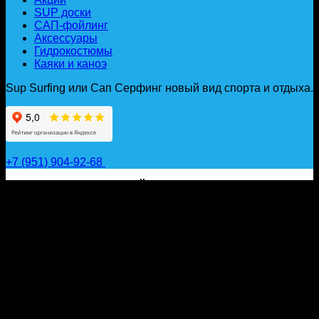
SUP доски
САП-фойлинг
Аксессуары
Гидрокостюмы
Каяки и каноэ
Sup Surfing или Сап Серфинг новый вид спорта и отдыха.
+7 (951) 904-92-68
САП ДОСКИ, ГИДРОФОЙЛЫ, ВЕСЛА, НАДУВНЫЕ
КАЯКИ, ГИДРОКОСТЮМЫ И АКСЕССУАРЫ ДЛЯ
ВОДЫ