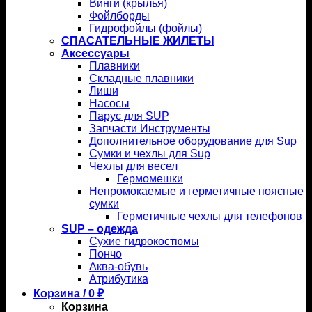
Винги (крылья)
Фойлборды
Гидрофойлы (фойлы)
СПАСАТЕЛЬНЫЕ ЖИЛЕТЫ
Аксессуары
Плавники
Складные плавники
Лиши
Насосы
Парус для SUP
Запчасти Инструменты
Дополнительное оборудование для Sup
Сумки и чехлы для Sup
Чехлы для весел
Гермомешки
Непромокаемые и герметичные поясные
сумки
Герметичные чехлы для телефонов
SUP – одежда
Сухие гидрокостюмы
Пончо
Аква-обувь
Атрибутика
Корзина /
0
₽
Корзина