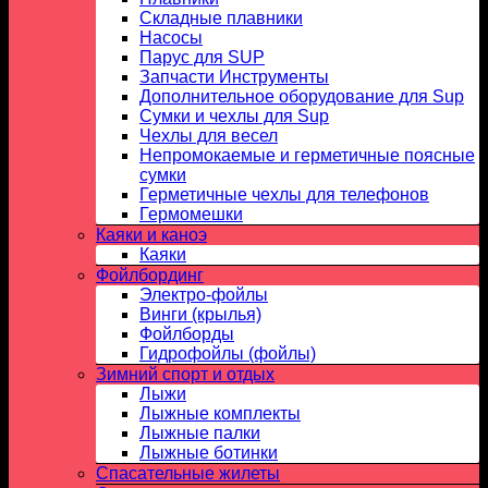
Складные плавники
Насосы
Парус для SUP
Запчасти Инструменты
Дополнительное оборудование для Sup
Сумки и чехлы для Sup
Чехлы для весел
Непромокаемые и герметичные поясные
сумки
Герметичные чехлы для телефонов
Гермомешки
Каяки и каноэ
Каяки
Фойлбординг
Электро-фойлы
Винги (крылья)
Фойлборды
Гидрофойлы (фойлы)
Зимний спорт и отдых
Лыжи
Лыжные комплекты
Лыжные палки
Лыжные ботинки
Спасательные жилеты