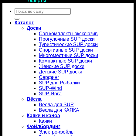
условиями
оферты
.
Искать:
Каталог
Доски
Сап комплекты эксклюзив
Прогулочные SUP доски
Туристические SUP-доски
Спортивные SUP доски
Многоместные SUP доски
Компактные SUP доски
Женские SUP доски
Детские SUP доски
Серфинг
SUP для Рыбалки
SUP-Wind
SUP-Йога
Вёсла
Вёсла для SUP
Весла для КАЯКА
Каяки и каноэ
Каяки
Фойлбординг
Электро-фойлы