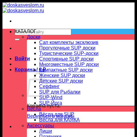
Skip
to
content
Искать:
КАТАЛОГ
Доски
Сап комплекты эксклюзив
Прогулочные SUP доски
Туристические SUP-доски
Войти
Спортивные SUP доски
Многоместные SUP доски
Корзина /
0
₽
Компактные SUP доски
Женские SUP доски
Детские SUP доски
Серфинг
SUP для Рыбалки
SUP-Wind
SUP-Йога
Корзина пуста.
Вёсла
Вёсла для SUP
Вернуться в магазин
Весла для КАЯКА
Аксессуары
Лиши
Плавники