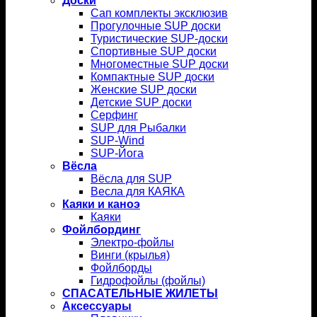
Доски
Сап комплекты эксклюзив
Прогулочные SUP доски
Туристические SUP-доски
Спортивные SUP доски
Многоместные SUP доски
Компактные SUP доски
Женские SUP доски
Детские SUP доски
Серфинг
SUP для Рыбалки
SUP-Wind
SUP-Йога
Вёсла
Вёсла для SUP
Весла для КАЯКА
Каяки и каноэ
Каяки
Фойлбординг
Электро-фойлы
Винги (крылья)
Фойлборды
Гидрофойлы (фойлы)
СПАСАТЕЛЬНЫЕ ЖИЛЕТЫ
Аксессуары