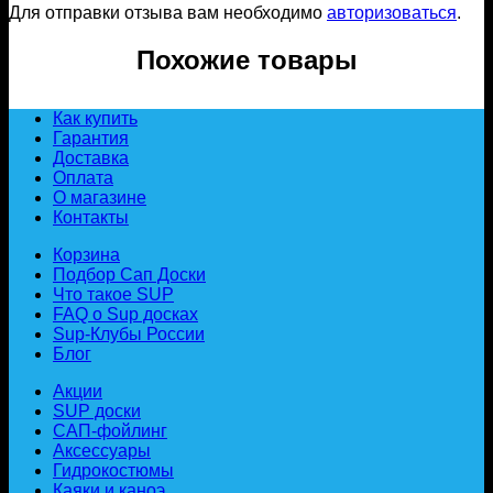
Для отправки отзыва вам необходимо
авторизоваться
.
Похожие товары
Как купить
Гарантия
Доставка
Оплата
О магазине
Контакты
Корзина
Подбор Сап Доски
Что такое SUP
FAQ о Sup досках
Sup-Клубы России
Блог
Акции
SUP доски
САП-фойлинг
Аксессуары
Гидрокостюмы
Каяки и каноэ