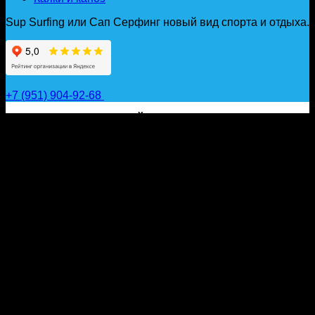
Sup Surfing или Сап Серфинг новый вид спорта и отдыха.
+7 (951) 904-92-68
САП ДОСКИ, ГИДРОФОЙЛЫ, ВЕСЛА, НАДУВНЫЕ
КАЯКИ, ГИДРОКОСТЮМЫ И АКСЕССУАРЫ ДЛЯ
ВОДЫ