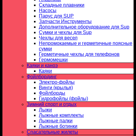
Складные плавники
Насосы
Парус для SUP
Запчасти Инструменты
Дополнительное оборудование для Sup
Сумки и чехлы для Sup
Чехлы для весел
Непромокаемые и герметичные поясные
сумки
Герметичные чехлы для телефонов
Гермомешки
Каяки и каноэ
Каяки
Фойлбординг
Электро-фойлы
Винги (крылья)
Фойлборды
Гидрофойлы (фойлы)
Зимний спорт и отдых
Лыжи
Лыжные комплекты
Лыжные палки
Лыжные ботинки
Спасательные жилеты