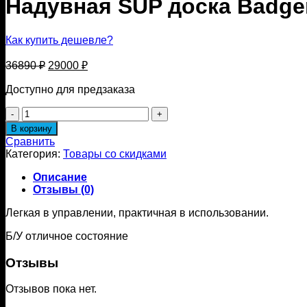
Надувная SUP доска Badger
Как купить дешевле?
Первоначальная
Текущая
36890
₽
29000
₽
цена
цена:
составляла
Доступно для предзаказа
29000 ₽.
36890 ₽.
Количество
товара
В корзину
Надувная
Сравнить
SUP
Категория:
Товары со скидками
доска
Badger
Описание
SWOOSH
Отзывы (0)
10'0"
(Б/
Легкая в управлении, практичная в использовании.
У)
Б/У отличное состояние
Отзывы
Отзывов пока нет.