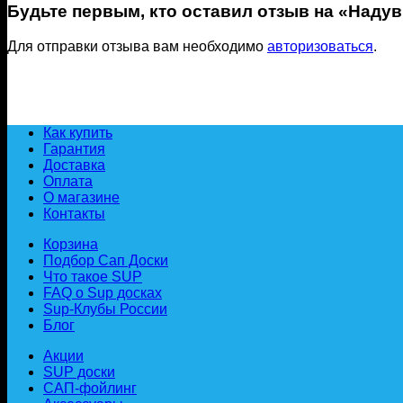
Будьте первым, кто оставил отзыв на «Надув
Для отправки отзыва вам необходимо
авторизоваться
.
Как купить
Гарантия
Доставка
Оплата
О магазине
Контакты
Корзина
Подбор Сап Доски
Что такое SUP
FAQ о Sup досках
Sup-Клубы России
Блог
Акции
SUP доски
САП-фойлинг