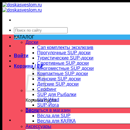
29000 ₽.
Skip
36890 ₽.
to
content
Искать:
КАТАЛОГ
Доски
Сап комплекты эксклюзив
Прогулочные SUP доски
Войти
Туристические SUP-доски
Спортивные SUP доски
Корзина /
0
₽
Многоместные SUP доски
Компактные SUP доски
Женские SUP доски
Детские SUP доски
Серфинг
SUP для Рыбалки
SUP-Wind
Корзина пуста.
SUP-Йога
Вернуться в магазин
Вёсла
Вёсла для SUP
Весла для КАЯКА
Аксессуары