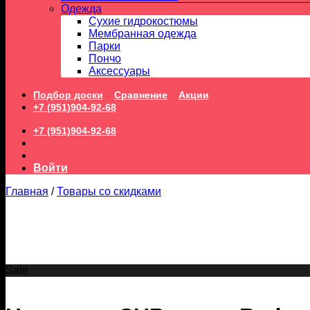
Одежда
Сухие гидрокостюмы
Мембранная одежда
Парки
Пончо
Аксессуары
Подбор доски
Сравнение
Акции
+7 (951)904-92-68
+7 (951)904-92-68
Войти
Главная
/
Товары со скидками
Sale