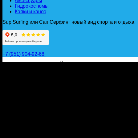
Аксессуары
Гидрокостюмы
Каяки и каноэ
Sup Surfing или Сап Серфинг новый вид спорта и отдыха.
+7 (951) 904-92-68
САП ДОСКИ, ГИДРОФОЙЛЫ, ВЕСЛА, НАДУВНЫЕ КА