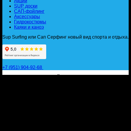
Акции
SUP доски
САП-фойлинг
Аксессуары
Гидрокостюмы
Каяки и каноэ
Sup Surfing или Сап Серфинг новый вид спорта и отдыха.
+7 (951) 904-92-68
САП ДОСКИ, ГИДРОФОЙЛЫ, ВЕСЛА, НАДУВНЫЕ
КАЯКИ, ГИДРОКОСТЮМЫ И АКСЕССУАРЫ ДЛЯ
ВОДЫ