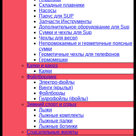
Складные плавники
Насосы
Парус для SUP
Запчасти Инструменты
Дополнительное оборудование для Sup
Сумки и чехлы для Sup
Чехлы для весел
Непромокаемые и герметичные поясные
сумки
Герметичные чехлы для телефонов
Гермомешки
Каяки и каноэ
Каяки
Фойлбординг
Электро-фойлы
Винги (крылья)
Фойлборды
Гидрофойлы (фойлы)
Зимний спорт и отдых
Лыжи
Лыжные комплекты
Лыжные палки
Лыжные ботинки
Спасательные жилеты