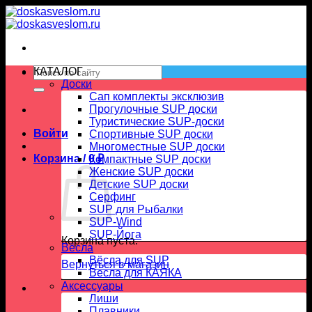
Skip
to
content
Искать:
КАТАЛОГ
Доски
Сап комплекты эксклюзив
Прогулочные SUP доски
Туристические SUP-доски
Войти
Спортивные SUP доски
Многоместные SUP доски
Корзина /
0
₽
Компактные SUP доски
Женские SUP доски
Детские SUP доски
Серфинг
SUP для Рыбалки
SUP-Wind
SUP-Йога
Корзина пуста.
Вёсла
Вёсла для SUP
Вернуться в магазин
Весла для КАЯКА
Аксессуары
Лиши
Плавники