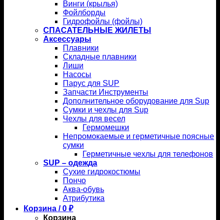
Винги (крылья)
Фойлборды
Гидрофойлы (фойлы)
СПАСАТЕЛЬНЫЕ ЖИЛЕТЫ
Аксессуары
Плавники
Складные плавники
Лиши
Насосы
Парус для SUP
Запчасти Инструменты
Дополнительное оборудование для Sup
Сумки и чехлы для Sup
Чехлы для весел
Гермомешки
Непромокаемые и герметичные поясные
сумки
Герметичные чехлы для телефонов
SUP – одежда
Сухие гидрокостюмы
Пончо
Аква-обувь
Атрибутика
Корзина /
0
₽
Корзина