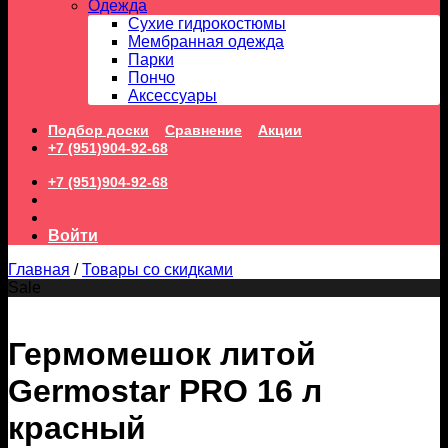
Одежда
Сухие гидрокостюмы
Мембранная одежда
Парки
Пончо
Аксессуары
Подбор доски
Сравнение
Акции
+7 (951)904-92-68
+7 (951)904-92-68
Войти
Главная
/
Товары со скидками
Sale
Гермомешок литой
Germostar PRO 16 л
красный