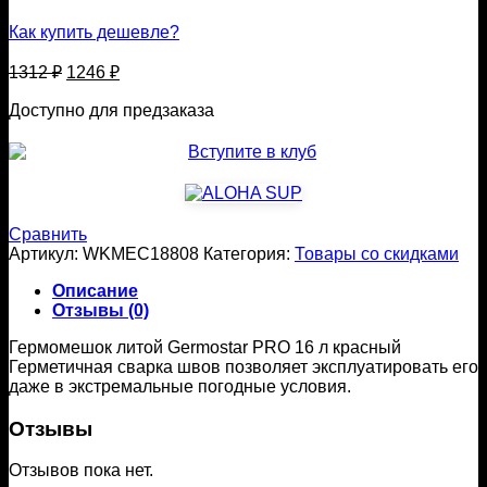
Как купить дешевле?
Первоначальная
Текущая
1312
₽
1246
₽
цена
цена:
составляла
Доступно для предзаказа
1246 ₽.
1312 ₽.
Сравнить
Артикул:
WKMEC18808
Категория:
Товары со скидками
Описание
Отзывы (0)
Гермомешок литой Germostar PRO 16 л красный
Герметичная сварка швов позволяет эксплуатировать его
даже в экстремальные погодные условия.
Отзывы
Отзывов пока нет.