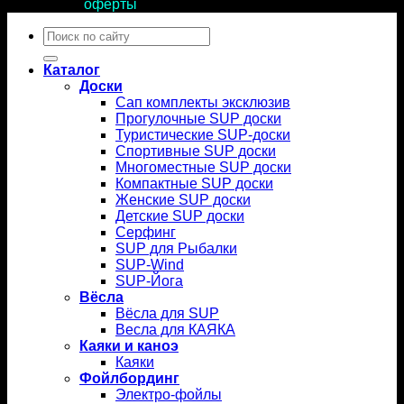
условиями
оферты
.
Искать:
Каталог
Доски
Сап комплекты эксклюзив
Прогулочные SUP доски
Туристические SUP-доски
Спортивные SUP доски
Многоместные SUP доски
Компактные SUP доски
Женские SUP доски
Детские SUP доски
Серфинг
SUP для Рыбалки
SUP-Wind
SUP-Йога
Вёсла
Вёсла для SUP
Весла для КАЯКА
Каяки и каноэ
Каяки
Фойлбординг
Электро-фойлы