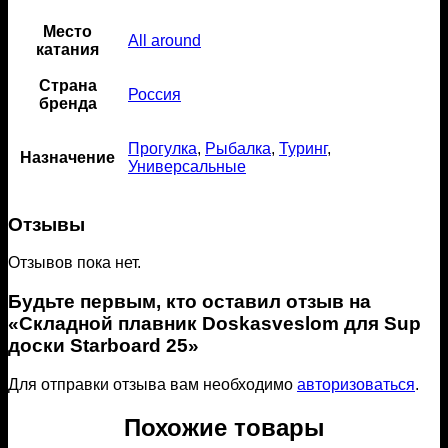
Место
All around
катания
Страна
Россия
бренда
Прогулка
,
Рыбалка
,
Туринг
,
Назначение
Универсальные
Отзывы
Отзывов пока нет.
Будьте первым, кто оставил отзыв на
«Складной плавник Doskasveslom для Sup
доски Starboard 25»
Для отправки отзыва вам необходимо
авторизоваться
.
Похожие товары