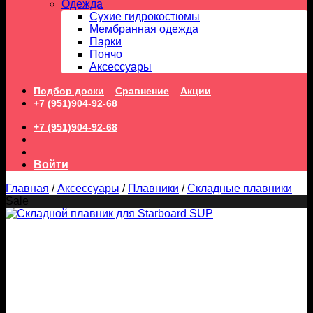
Одежда
Сухие гидрокостюмы
Мембранная одежда
Парки
Пончо
Аксессуары
Подбор доски
Сравнение
Акции
+7 (951)904-92-68
+7 (951)904-92-68
Войти
Главная
/
Аксессуары
/
Плавники
/
Складные плавники
Sale