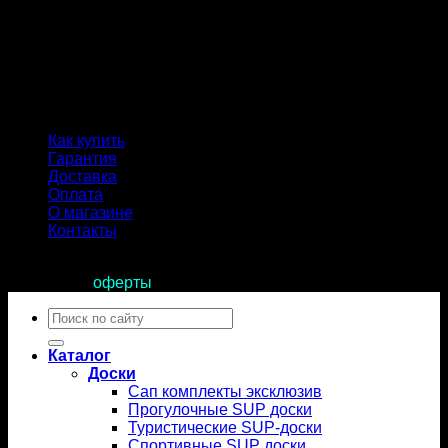
Как купить
Гарантия
Доставка
Оплата
О магазине
Контакты
Продолжая пользоваться сайтом, вы соглашаетесь с
условиями
оферты
.
Искать:
Каталог
Доски
Сап комплекты эксклюзив
Прогулочные SUP доски
Туристические SUP-доски
Спортивные SUP доски