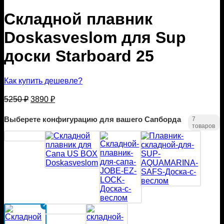
Складной плавник
Doskasveslom для Sup
доски Starboard 25
Как купить дешевле?
Первоначальная
Текущая
5250
₽
3890
₽
цена
цена:
составляла
3890 ₽.
Выберете конфигурацию для вашего Сапборда
7
5250 ₽.
товаров