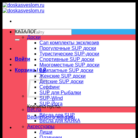
Skip
to
content
Искать:
КАТАЛОГ
Доски
Сап комплекты эксклюзив
Прогулочные SUP доски
Туристические SUP-доски
Войти
Спортивные SUP доски
Многоместные SUP доски
Корзина /
0
₽
Компактные SUP доски
Женские SUP доски
Детские SUP доски
Серфинг
SUP для Рыбалки
SUP-Wind
SUP-Йога
Корзина пуста.
Вёсла
Вёсла для SUP
Вернуться в магазин
Весла для КАЯКА
Аксессуары
Лиши
Плавники