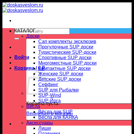
Skip
to
content
Искать:
КАТАЛОГ
Доски
Сап комплекты эксклюзив
Прогулочные SUP доски
Туристические SUP-доски
Войти
Спортивные SUP доски
Многоместные SUP доски
Корзина /
0
₽
Компактные SUP доски
Женские SUP доски
Детские SUP доски
Серфинг
SUP для Рыбалки
SUP-Wind
SUP-Йога
Корзина пуста.
Вёсла
Вёсла для SUP
Вернуться в магазин
Весла для КАЯКА
Аксессуары
Лиши
Плавники