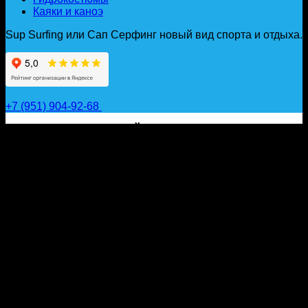
Каяки и каноэ
Sup Surfing или Сап Серфинг новый вид спорта и отдыха.
+7 (951) 904-92-68
САП ДОСКИ, ГИДРОФОЙЛЫ, ВЕСЛА, НАДУВНЫЕ
КАЯКИ, ГИДРОКОСТЮМЫ И АКСЕССУАРЫ ДЛЯ
ВОДЫ