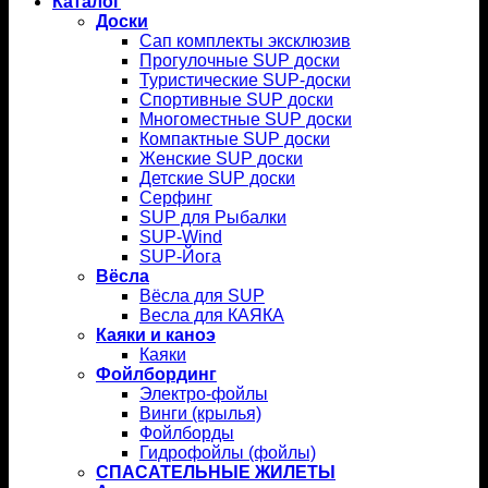
Каталог
Доски
Сап комплекты эксклюзив
Прогулочные SUP доски
Туристические SUP-доски
Спортивные SUP доски
Многоместные SUP доски
Компактные SUP доски
Женские SUP доски
Детские SUP доски
Серфинг
SUP для Рыбалки
SUP-Wind
SUP-Йога
Вёсла
Вёсла для SUP
Весла для КАЯКА
Каяки и каноэ
Каяки
Фойлбординг
Электро-фойлы
Винги (крылья)
Фойлборды
Гидрофойлы (фойлы)
СПАСАТЕЛЬНЫЕ ЖИЛЕТЫ