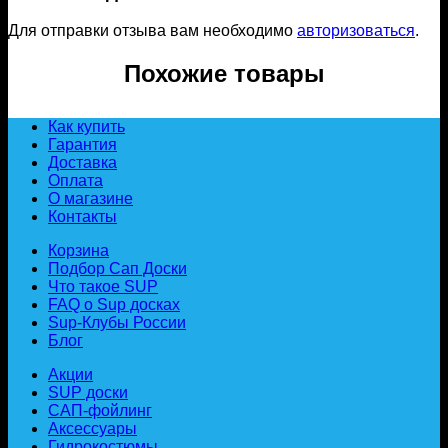
Для отправки отзыва вам необходимо
авторизоваться
.
Похожие товары
Как купить
Гарантия
Доставка
Оплата
О магазине
Контакты
Корзина
Подбор Сап Доски
Что такое SUP
FAQ о Sup досках
Sup-Клубы России
Блог
Акции
SUP доски
САП-фойлинг
Аксессуары
Гидрокостюмы