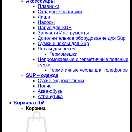
Аксессуары
Плавники
Складные плавники
Лиши
Насосы
Парус для SUP
Запчасти Инструменты
Дополнительное оборудование для Sup
Сумки и чехлы для Sup
Чехлы для весел
Гермомешки
Непромокаемые и герметичные поясные
сумки
Герметичные чехлы для телефонов
SUP – одежда
Сухие гидрокостюмы
Пончо
Аква-обувь
Атрибутика
Корзина /
0
₽
Корзина