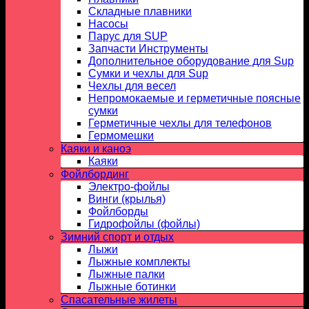
Складные плавники
Насосы
Парус для SUP
Запчасти Инструменты
Дополнительное оборудование для Sup
Сумки и чехлы для Sup
Чехлы для весел
Непромокаемые и герметичные поясные
сумки
Герметичные чехлы для телефонов
Гермомешки
Каяки и каноэ
Каяки
Фойлбординг
Электро-фойлы
Винги (крылья)
Фойлборды
Гидрофойлы (фойлы)
Зимний спорт и отдых
Лыжи
Лыжные комплекты
Лыжные палки
Лыжные ботинки
Спасательные жилеты