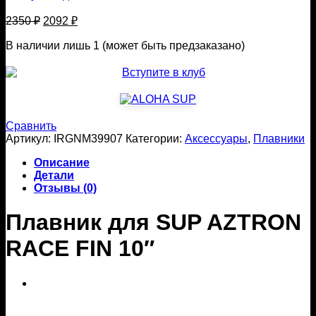
Первоначальная
Текущая
2350
₽
2092
₽
цена
цена:
составляла
В наличии лишь 1 (может быть предзаказано)
2092 ₽.
2350 ₽.
Сравнить
Артикул:
IRGNM39907
Категории:
Аксессуары
,
Плавники
Описание
Детали
Отзывы (0)
Плавник для SUP AZTRON
RACE FIN 10″