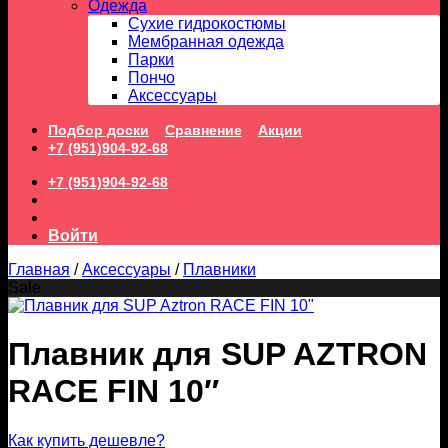
Одежда
Сухие гидрокостюмы
Мембранная одежда
Парки
Пончо
Аксессуары
Подбор доски
Сравнение
Акции
+7 (951)904-92-68
+7 (951)904-92-68
Войти
Главная
/
Аксессуары
/
Плавники
Sale
Плавник для SUP AZTRON
RACE FIN 10″
Как купить дешевле?