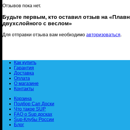
Отзывов пока нет.
Будьте первым, кто оставил отзыв на «Плавн
двухслойного с веслом»
Для отправки отзыва вам необходимо
авторизоваться
.
Как купить
Гарантия
Доставка
Оплата
О магазине
Контакты
Корзина
Подбор Сап Доски
Что такое SUP
FAQ о Sup досках
Sup-Клубы России
Блог