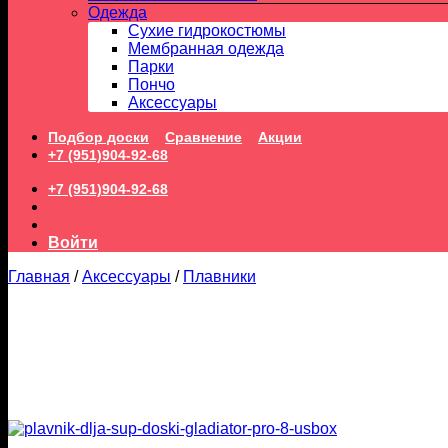
Одежда
Сухие гидрокостюмы
Мембранная одежда
Парки
Пончо
Аксессуары
Подбор доски
Сравнение
Акции
+7 (951)904-92-68
+7 (951)904-92-68
Войти
Главная
/
Аксессуары
/
Плавники