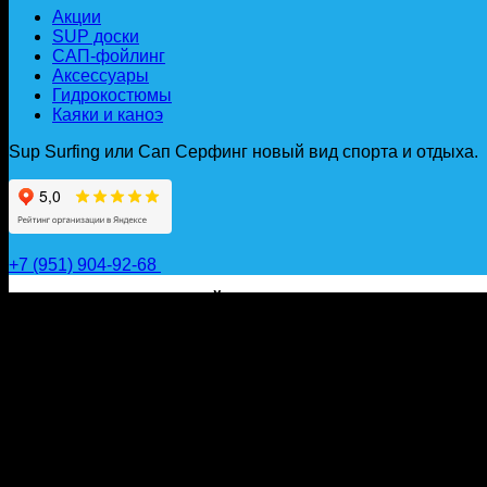
Акции
SUP доски
САП-фойлинг
Аксессуары
Гидрокостюмы
Каяки и каноэ
Sup Surfing или Сап Серфинг новый вид спорта и отдыха.
+7 (951) 904-92-68
САП ДОСКИ, ГИДРОФОЙЛЫ, ВЕСЛА, НАДУВНЫЕ КА