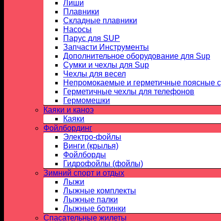
Лиши
Плавники
Складные плавники
Насосы
Парус для SUP
Запчасти Инструменты
Дополнительное оборудование для Sup
Сумки и чехлы для Sup
Чехлы для весел
Непромокаемые и герметичные поясные 
Герметичные чехлы для телефонов
Гермомешки
Каяки и каноэ
Каяки
Фойлбординг
Электро-фойлы
Винги (крылья)
Фойлборды
Гидрофойлы (фойлы)
Зимний спорт и отдых
Лыжи
Лыжные комплекты
Лыжные палки
Лыжные ботинки
Спасательные жилеты