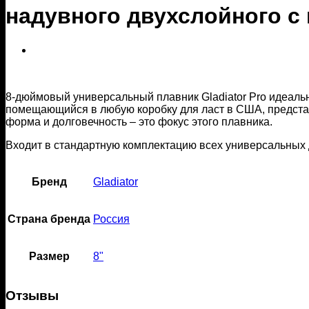
борд)
надувного двухслойного с
для
сап
серфинга
надувного
двухслойного
с
веслом
8-дюймовый универсальный плавник Gladiator Pro идеальн
помещающийся в любую коробку для ласт в США, предста
форма и долговечность – это фокус этого плавника.
Входит в стандартную комплектацию всех универсальных 
Бренд
Gladiator
Страна бренда
Россия
Размер
8"
Отзывы