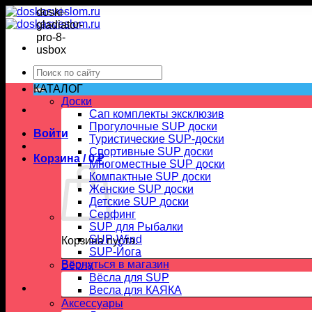
Skip
to
content
Искать:
КАТАЛОГ
Доски
Сап комплекты эксклюзив
Прогулочные SUP доски
Войти
Туристические SUP-доски
Спортивные SUP доски
Корзина /
0
₽
Многоместные SUP доски
Компактные SUP доски
Женские SUP доски
Детские SUP доски
Серфинг
SUP для Рыбалки
SUP-Wind
Корзина пуста.
SUP-Йога
Вернуться в магазин
Вёсла
Вёсла для SUP
Весла для КАЯКА
Аксессуары