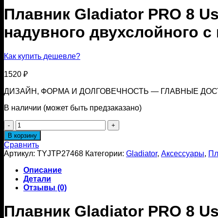
Плавник Gladiator PRO 8 U
надувного двухслойного с
Как купить дешевле?
1520
₽
ДИЗАЙН, ФОРМА И ДОЛГОВЕЧНОСТЬ — ГЛАВНЫЕ ДОС
В наличии (может быть предзаказано)
Количество
товара
В корзину
Плавник
Сравнить
Gladiator
Артикул:
TYJTP27468
Категории:
Gladiator
,
Аксессуары
,
Пл
PRO
8
Описание
UsBox
Детали
для
Отзывы (0)
SUP
доски
Плавник Gladiator PRO 8 U
(САП