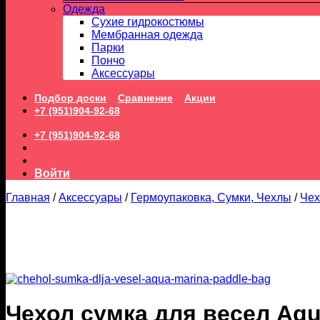
Одежда
Сухие гидрокостюмы
Мембранная одежда
Парки
Пончо
Аксессуары
Подбор доски
Сравнение
Акции
+7 (951)904-92-68
+7 (951)904-92-68
Войти
Главная
/
Аксессуары
/
Гермоупаковка, Сумки, Чехлы
/
Чех
Чехол сумка для весел Aq