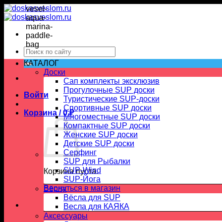
Skip
to
content
Искать:
КАТАЛОГ
Доски
Сап комплекты эксклюзив
Прогулочные SUP доски
Войти
Туристические SUP-доски
Спортивные SUP доски
Корзина /
0
₽
Многоместные SUP доски
Компактные SUP доски
Женские SUP доски
Детские SUP доски
Серфинг
SUP для Рыбалки
SUP-Wind
Корзина пуста.
SUP-Йога
Вернуться в магазин
Вёсла
Вёсла для SUP
Весла для КАЯКА
Аксессуары