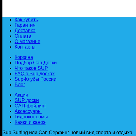
Как купить
Гарантия
Доставка
Оплата
О магазине
Контакты
Корзина
Подбор Сап Доски
Что такое SUP
FAQ о Sup досках
Sup-Клубы России
Блог
Акции
SUP доски
САП-фойлинг
Аксессуары
Гидрокостюмы
Каяки и каноэ
Sup Surfing или Сап Серфинг новый вид спорта и отдыха.