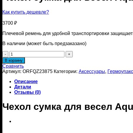
Как купить дешевле?
3700
₽
Плечевой ремень для удобной транспортировки защищает
В наличии (может быть предзаказано)
Количество
товара
В корзину
Чехол
Сравнить
сумка
Артикул:
ORFQZ23875
Категории:
Аксессуары
,
Гермоупако
для
весел
Описание
Aqua
Детали
Marina
Отзывы (0)
PADDLE
BAG
Чехол сумка для весел Aq