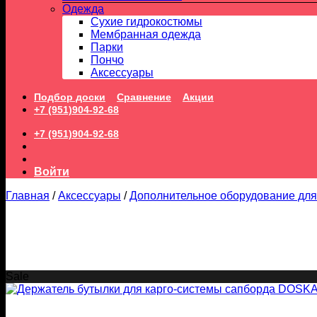
Одежда
Сухие гидрокостюмы
Мембранная одежда
Парки
Пончо
Аксессуары
Подбор доски
Сравнение
Акции
+7 (951)904-92-68
+7 (951)904-92-68
Войти
Главная
/
Аксессуары
/
Дополнительное оборудование для
Sale