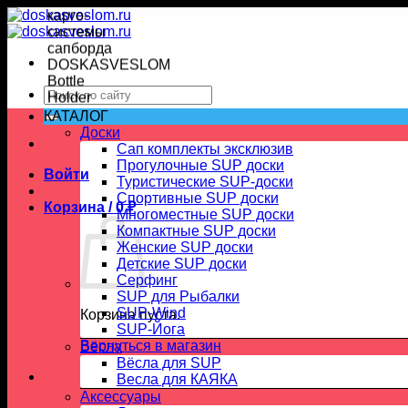
757 ₽.
Skip
850 ₽.
to
content
Искать:
КАТАЛОГ
Доски
Сап комплекты эксклюзив
Прогулочные SUP доски
Войти
Туристические SUP-доски
Спортивные SUP доски
Корзина /
0
₽
Многоместные SUP доски
Компактные SUP доски
Женские SUP доски
Детские SUP доски
Серфинг
SUP для Рыбалки
SUP-Wind
Корзина пуста.
SUP-Йога
Вернуться в магазин
Вёсла
Вёсла для SUP
Весла для КАЯКА
Аксессуары