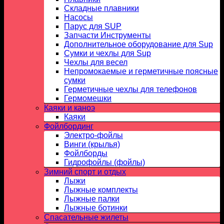
Складные плавники
Насосы
Парус для SUP
Запчасти Инструменты
Дополнительное оборудование для Sup
Сумки и чехлы для Sup
Чехлы для весел
Непромокаемые и герметичные поясные
сумки
Герметичные чехлы для телефонов
Гермомешки
Каяки и каноэ
Каяки
Фойлбординг
Электро-фойлы
Винги (крылья)
Фойлборды
Гидрофойлы (фойлы)
Зимний спорт и отдых
Лыжи
Лыжные комплекты
Лыжные палки
Лыжные ботинки
Спасательные жилеты