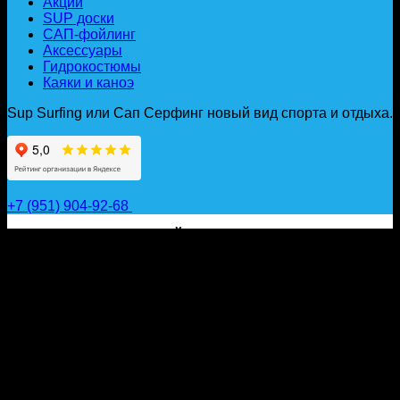
Акции
SUP доски
САП-фойлинг
Аксессуары
Гидрокостюмы
Каяки и каноэ
Sup Surfing или Сап Серфинг новый вид спорта и отдыха.
+7 (951) 904-92-68
САП ДОСКИ, ГИДРОФОЙЛЫ, ВЕСЛА, НАДУВНЫЕ
КАЯКИ, ГИДРОКОСТЮМЫ И АКСЕССУАРЫ ДЛЯ
ВОДЫ