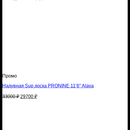
Промо
Надувная Sup доска PRONINE 11’6″ Alava
Первоначальная
Текущая
33000
₽
29700
₽
цена
цена:
составляла
29700 ₽.
33000 ₽.