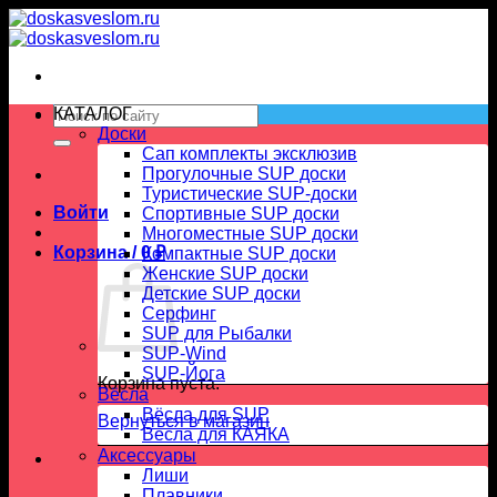
Skip
to
content
Искать:
КАТАЛОГ
Доски
Сап комплекты эксклюзив
Прогулочные SUP доски
Туристические SUP-доски
Войти
Спортивные SUP доски
Многоместные SUP доски
Корзина /
0
₽
Компактные SUP доски
Женские SUP доски
Детские SUP доски
Серфинг
SUP для Рыбалки
SUP-Wind
SUP-Йога
Корзина пуста.
Вёсла
Вёсла для SUP
Вернуться в магазин
Весла для КАЯКА
Аксессуары
Лиши
Плавники