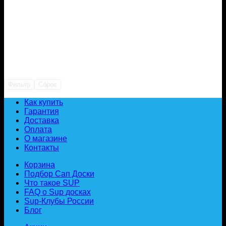
Фильтр
Сброс
Как купить
Гарантия
Доставка
Оплата
О магазине
Контакты
Корзина
Подбор Сап Доски
Что такое SUP
FAQ о Sup досках
Sup-Клубы России
Блог