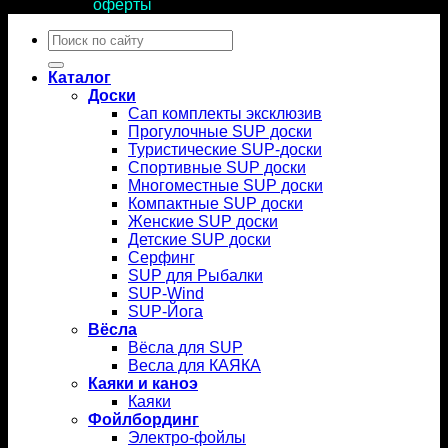
условиями
оферты
.
Искать:
Каталог
Доски
Сап комплекты эксклюзив
Прогулочные SUP доски
Туристические SUP-доски
Спортивные SUP доски
Многоместные SUP доски
Компактные SUP доски
Женские SUP доски
Детские SUP доски
Серфинг
SUP для Рыбалки
SUP-Wind
SUP-Йога
Вёсла
Вёсла для SUP
Весла для КАЯКА
Каяки и каноэ
Каяки
Фойлбординг
Электро-фойлы