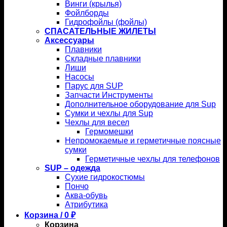
Винги (крылья)
Фойлборды
Гидрофойлы (фойлы)
СПАСАТЕЛЬНЫЕ ЖИЛЕТЫ
Аксессуары
Плавники
Складные плавники
Лиши
Насосы
Парус для SUP
Запчасти Инструменты
Дополнительное оборудование для Sup
Сумки и чехлы для Sup
Чехлы для весел
Гермомешки
Непромокаемые и герметичные поясные
сумки
Герметичные чехлы для телефонов
SUP – одежда
Сухие гидрокостюмы
Пончо
Аква-обувь
Атрибутика
Корзина /
0
₽
Корзина