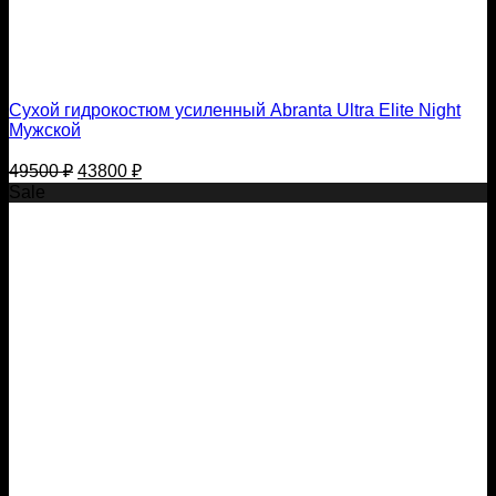
Сухой гидрокостюм усиленный Abranta Ultra Elite Night
Мужской
Первоначальная
Текущая
49500
₽
43800
₽
цена
цена:
Sale
составляла
43800 ₽.
49500 ₽.