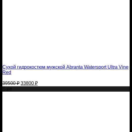
Сухой гидрокостюм мужской Abranta Watersport Ultra Vine
Red
Первоначальная
Текущая
39500
₽
33800
₽
цена
цена:
Sale
составляла
33800 ₽.
39500 ₽.