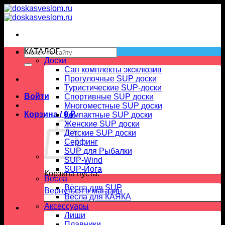
Skip
to
content
Искать:
КАТАЛОГ
Доски
Сап комплекты эксклюзив
Прогулочные SUP доски
Туристические SUP-доски
Войти
Спортивные SUP доски
Многоместные SUP доски
Корзина /
0
₽
Компактные SUP доски
Женские SUP доски
Детские SUP доски
Серфинг
SUP для Рыбалки
SUP-Wind
SUP-Йога
Корзина пуста.
Вёсла
Вёсла для SUP
Вернуться в магазин
Весла для КАЯКА
Аксессуары
Лиши
Плавники