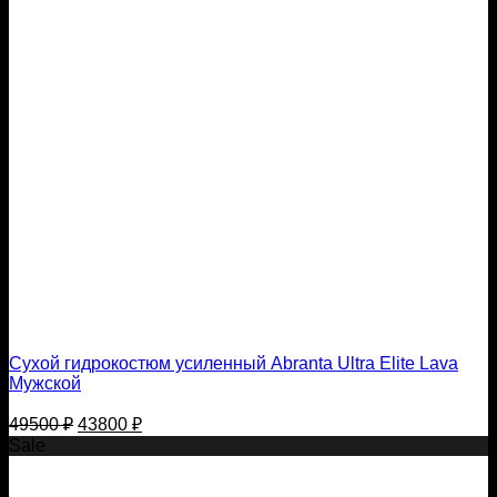
Сухой гидрокостюм усиленный Abranta Ultra Elite Lava
Мужской
Первоначальная
Текущая
49500
₽
43800
₽
цена
цена:
Sale
составляла
43800 ₽.
49500 ₽.