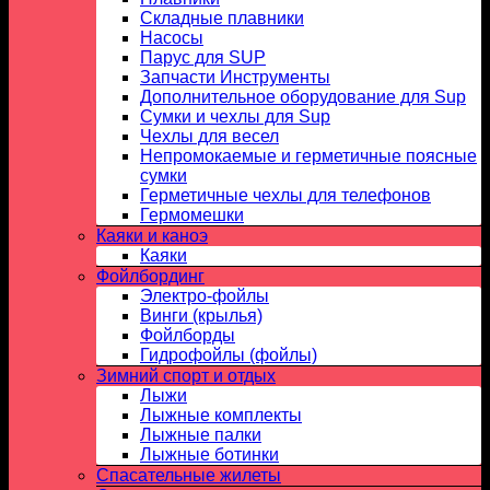
Складные плавники
Насосы
Парус для SUP
Запчасти Инструменты
Дополнительное оборудование для Sup
Сумки и чехлы для Sup
Чехлы для весел
Непромокаемые и герметичные поясные
сумки
Герметичные чехлы для телефонов
Гермомешки
Каяки и каноэ
Каяки
Фойлбординг
Электро-фойлы
Винги (крылья)
Фойлборды
Гидрофойлы (фойлы)
Зимний спорт и отдых
Лыжи
Лыжные комплекты
Лыжные палки
Лыжные ботинки
Спасательные жилеты