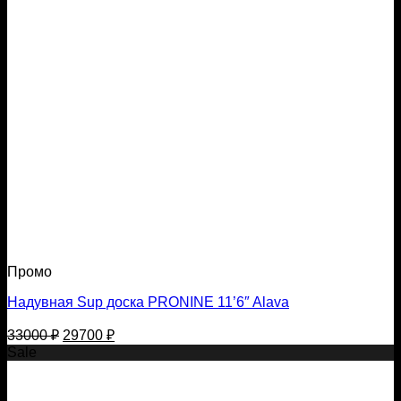
Промо
Надувная Sup доска PRONINE 11’6″ Alava
Первоначальная
Текущая
33000
₽
29700
₽
цена
цена:
Sale
составляла
29700 ₽.
33000 ₽.