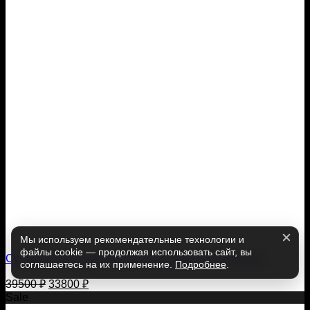
Мы используем рекомендательные технологии и
файлы cookie — продолжая использовать сайт, вы
Сухой гидрокостюм мужской Abranta ULTRA Green
соглашаетесь на их применение.
Подробнее
.
Первоначальная
Текущая
39500
₽
33800
₽
цена
цена:
Sale
составляла
33800 ₽.