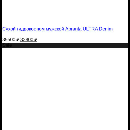
Сухой гидрокостюм мужской Abranta ULTRA Denim
Первоначальная
Текущая
39500
₽
33800
₽
цена
цена:
Sale
составляла
33800 ₽.
39500 ₽.