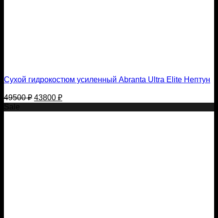
Сухой гидрокостюм усиленный Abranta Ultra Elite Нептун
Первоначальная
Текущая
49500
₽
43800
₽
цена
цена:
Sale
составляла
43800 ₽.
49500 ₽.