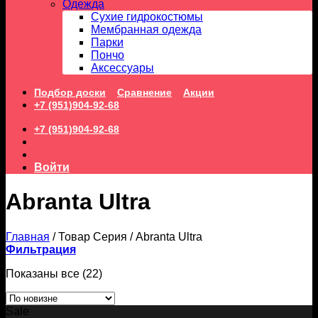
Одежда
Сухие гидрокостюмы
Мембранная одежда
Парки
Пончо
Аксессуары
Подбор доски
Сравнение
Акции
+7 (951)904-92-68
+7 (951)904-92-68
Войти
Abranta Ultra
Главная
/
Товар Серия
/
Abranta Ultra
Фильтрация
Сортировка:
Показаны все (22)
самые
недавние
Sale