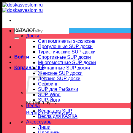
Skip
to
content
Искать:
КАТАЛОГ
Доски
Сап комплекты эксклюзив
Прогулочные SUP доски
Туристические SUP-доски
Войти
Спортивные SUP доски
Многоместные SUP доски
Корзина /
0
₽
Компактные SUP доски
Женские SUP доски
Детские SUP доски
Серфинг
SUP для Рыбалки
SUP-Wind
SUP-Йога
Корзина пуста.
Вёсла
Вёсла для SUP
Вернуться в магазин
Весла для КАЯКА
Аксессуары
Лиши
Плавники