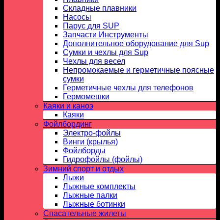
Складные плавники
Насосы
Парус для SUP
Запчасти Инструменты
Дополнительное оборудование для Sup
Сумки и чехлы для Sup
Чехлы для весел
Непромокаемые и герметичные поясные
сумки
Герметичные чехлы для телефонов
Гермомешки
Каяки и каноэ
Каяки
Фойлбординг
Электро-фойлы
Винги (крылья)
Фойлборды
Гидрофойлы (фойлы)
Зимний спорт и отдых
Лыжи
Лыжные комплекты
Лыжные палки
Лыжные ботинки
Спасательные жилеты