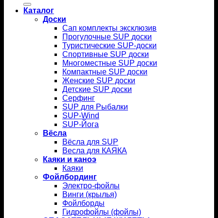
Каталог
Доски
Сап комплекты эксклюзив
Прогулочные SUP доски
Туристические SUP-доски
Спортивные SUP доски
Многоместные SUP доски
Компактные SUP доски
Женские SUP доски
Детские SUP доски
Серфинг
SUP для Рыбалки
SUP-Wind
SUP-Йога
Вёсла
Вёсла для SUP
Весла для КАЯКА
Каяки и каноэ
Каяки
Фойлбординг
Электро-фойлы
Винги (крылья)
Фойлборды
Гидрофойлы (фойлы)