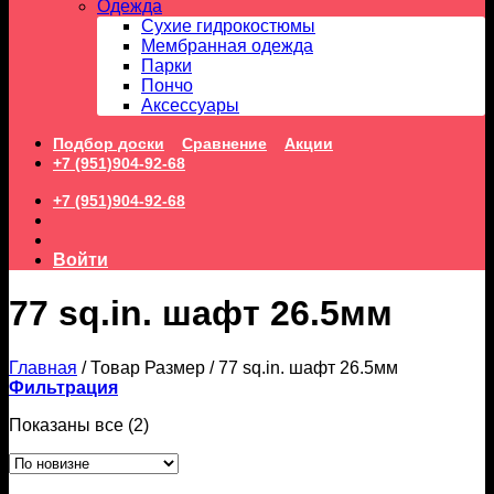
Одежда
Сухие гидрокостюмы
Мембранная одежда
Парки
Пончо
Аксессуары
Подбор доски
Сравнение
Акции
+7 (951)904-92-68
+7 (951)904-92-68
Войти
77 sq.in. шафт 26.5мм
Главная
/
Товар Размер
/
77 sq.in. шафт 26.5мм
Фильтрация
Сортировка:
Показаны все (2)
самые
недавние