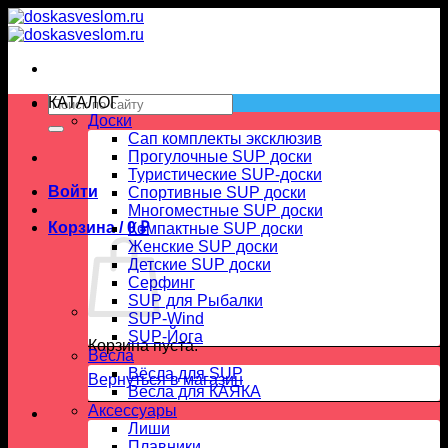
Skip
to
content
Искать:
КАТАЛОГ
Доски
Сап комплекты эксклюзив
Прогулочные SUP доски
Туристические SUP-доски
Войти
Спортивные SUP доски
Многоместные SUP доски
Корзина /
0
₽
Компактные SUP доски
Женские SUP доски
Детские SUP доски
Серфинг
SUP для Рыбалки
SUP-Wind
SUP-Йога
Корзина пуста.
Вёсла
Вёсла для SUP
Вернуться в магазин
Весла для КАЯКА
Аксессуары
Лиши
Плавники