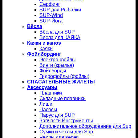
Серфинг
SUP для Рыбалки
SUP-Wind
SUP-Йога
Вёсла
Вёсла для SUP
Весла для КАЯКА
Каяки и каноэ
Каяки
Фойлбординг
Электро-фойлы
Винги (крылья)
Фойлборды
Гидрофойлы (фойлы)
СПАСАТЕЛЬНЫЕ ЖИЛЕТЫ
Аксессуары
Плавники
Складные плавники
Лиши
Насосы
Парус для SUP
Запчасти Инструменты
Дополнительное оборудование для Sup
Сумки и чехлы для Sup
Чехлы для весел