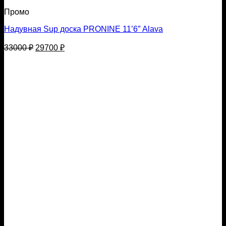
Промо
Надувная Sup доска PRONINE 11’6″ Alava
Первоначальная
Текущая
33000
₽
29700
₽
цена
цена:
составляла
29700 ₽.
33000 ₽.