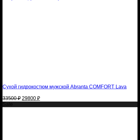
Сухой гидрокостюм мужской Abranta COMFORT Lava
Первоначальная
Текущая
33500
₽
29800
₽
цена
цена:
Sale
составляла
29800 ₽.
33500 ₽.