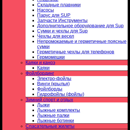
Складные плавники
Насосы
Парус для SUP
Запчасти Инструменты
Дополнительное оборудование для Sup
Сумки и чехлы для Sup
Чехлы для весел
Непромокаемые и герметичные поясные
сумки
Герметичные чехлы для телефонов
Гермомешки
Каяки и каноэ
Каяки
Фойлбординг
Электро-фойлы
Винги (крылья)
Фойлборды
Гидрофойлы (фойлы)
Зимний спорт и отдых
Лыжи
Лыжные комплекты
Лыжные палки
Лыжные ботинки
Спасательные жилеты