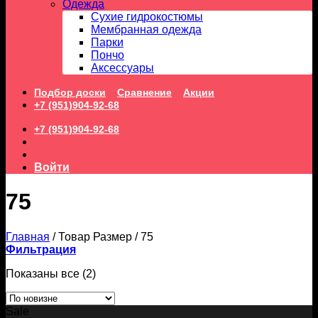
Одежда
Сухие гидрокостюмы
Мембранная одежда
Парки
Пончо
Аксессуары
Подбор доски
Сравнение
Акции
+7 (951)904-92-68
+7 (951)904-92-68
Войти
75
Главная
/
Товар Размер
/
75
Фильтрация
Сортировка:
Показаны все (2)
самые
недавние
Sale