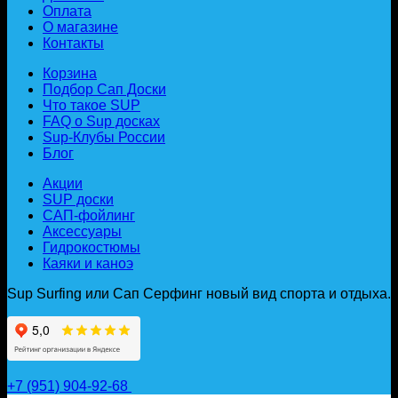
Оплата
О магазине
Контакты
Корзина
Подбор Сап Доски
Что такое SUP
FAQ о Sup досках
Sup-Клубы России
Блог
Акции
SUP доски
САП-фойлинг
Аксессуары
Гидрокостюмы
Каяки и каноэ
Sup Surfing или Сап Серфинг новый вид спорта и отдыха.
+7 (951) 904-92-68