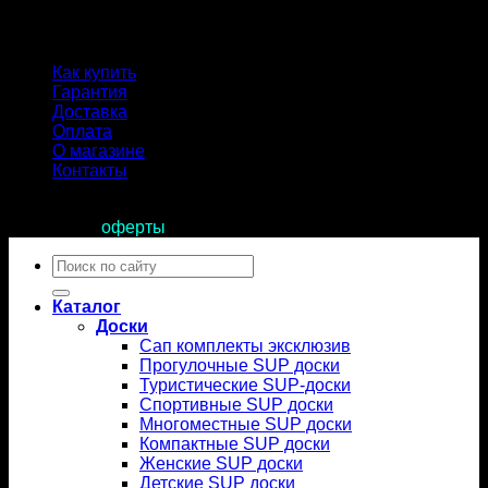
Как купить
Гарантия
Доставка
Оплата
О магазине
Контакты
Продолжая пользоваться сайтом, вы соглашаетесь с
условиями
оферты
.
Искать:
Каталог
Доски
Сап комплекты эксклюзив
Прогулочные SUP доски
Туристические SUP-доски
Спортивные SUP доски
Многоместные SUP доски
Компактные SUP доски
Женские SUP доски
Детские SUP доски