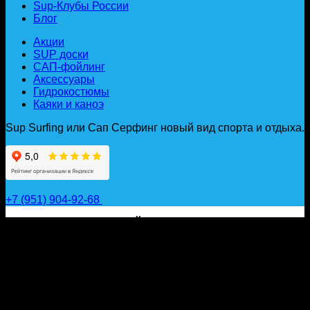
Sup-Клубы России
Блог
Акции
SUP доски
САП-фойлинг
Аксессуары
Гидрокостюмы
Каяки и каноэ
Sup Surfing или Сап Серфинг новый вид спорта и отдыха.
+7 (951) 904-92-68
САП ДОСКИ, ГИДРОФОЙЛЫ, ВЕСЛА, НАДУВНЫЕ
КАЯКИ, ГИДРОКОСТЮМЫ И АКСЕССУАРЫ ДЛЯ
ВОДЫ