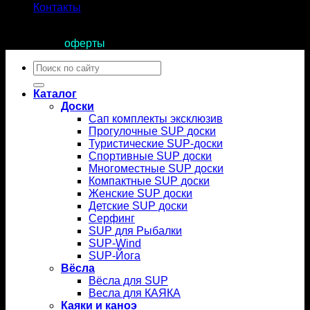
Контакты
Продолжая пользоваться сайтом, вы соглашаетесь с
условиями
оферты
.
Искать:
Каталог
Доски
Сап комплекты эксклюзив
Прогулочные SUP доски
Туристические SUP-доски
Спортивные SUP доски
Многоместные SUP доски
Компактные SUP доски
Женские SUP доски
Детские SUP доски
Серфинг
SUP для Рыбалки
SUP-Wind
SUP-Йога
Вёсла
Вёсла для SUP
Весла для КАЯКА
Каяки и каноэ