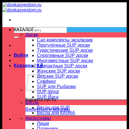
Skip
to
content
Искать:
КАТАЛОГ
Доски
Сап комплекты эксклюзив
Прогулочные SUP доски
Туристические SUP-доски
Войти
Спортивные SUP доски
Многоместные SUP доски
Корзина /
0
₽
Компактные SUP доски
Женские SUP доски
Детские SUP доски
Серфинг
SUP для Рыбалки
SUP-Wind
SUP-Йога
Корзина пуста.
Вёсла
Вёсла для SUP
Вернуться в магазин
Весла для КАЯКА
Аксессуары
Лиши
Плавники