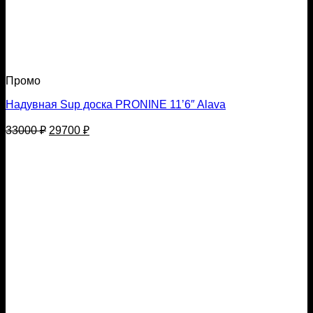
Промо
Надувная Sup доска PRONINE 11’6″ Alava
Первоначальная
Текущая
33000
₽
29700
₽
цена
цена:
составляла
29700 ₽.
33000 ₽.