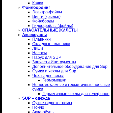
Каяки
Фойлбординг
Электро-фойлы
Винги (крылья)
Фойлборды
Гидрофойлы (фойлы)
СПАСАТЕЛЬНЫЕ ЖИЛЕТЫ
Аксессуары
Плавники
Складные плавники
Лиши
Насосы
Парус для SUP
Запчасти Инструменты
Дополнительное оборудование для Sup
Сумки и чехлы для Sup
Чехлы для весел
Гермомешки
Непромокаемые и герметичные поясные
сумки
Герметичные чехлы для телефонов
SUP – одежда
Сухие гидрокостюмы
Пончо
Аква-обувь