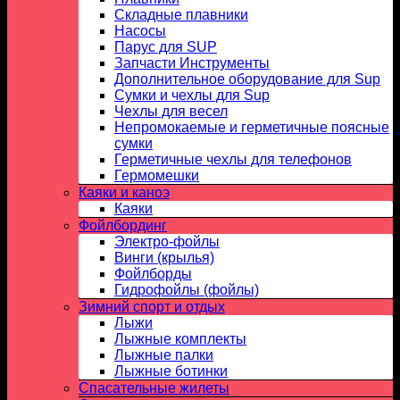
Складные плавники
Насосы
Парус для SUP
Запчасти Инструменты
Дополнительное оборудование для Sup
Сумки и чехлы для Sup
Чехлы для весел
Непромокаемые и герметичные поясные
сумки
Герметичные чехлы для телефонов
Гермомешки
Каяки и каноэ
Каяки
Фойлбординг
Электро-фойлы
Винги (крылья)
Фойлборды
Гидрофойлы (фойлы)
Зимний спорт и отдых
Лыжи
Лыжные комплекты
Лыжные палки
Лыжные ботинки
Спасательные жилеты