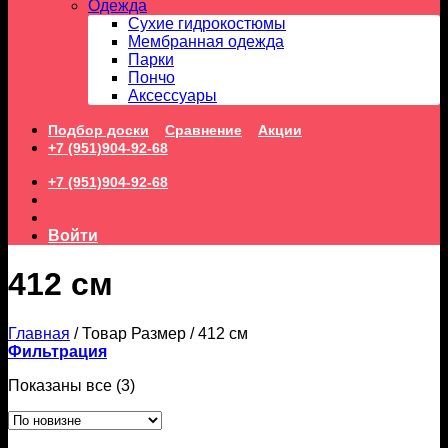
Одежда
Сухие гидрокостюмы
Мембранная одежда
Парки
Пончо
Аксессуары
Подбор доски
Сравнение
Акции
+7 (951)904-92-68
+7 (951)904-92-68
Войти
412 см
Главная
/
Товар Размер
/
412 см
Фильтрация
Сортировка:
Показаны все (3)
самые
недавние