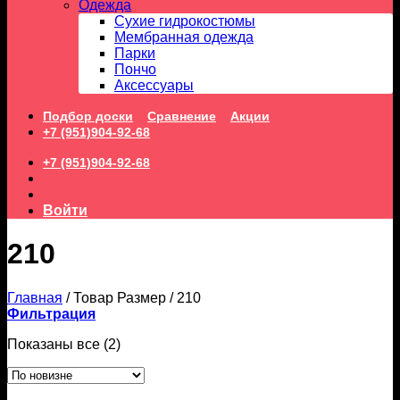
Одежда
Сухие гидрокостюмы
Мембранная одежда
Парки
Пончо
Аксессуары
Подбор доски
Сравнение
Акции
+7 (951)904-92-68
+7 (951)904-92-68
Войти
210
Главная
/
Товар Размер
/
210
Фильтрация
Сортировка:
Показаны все (2)
самые
недавние