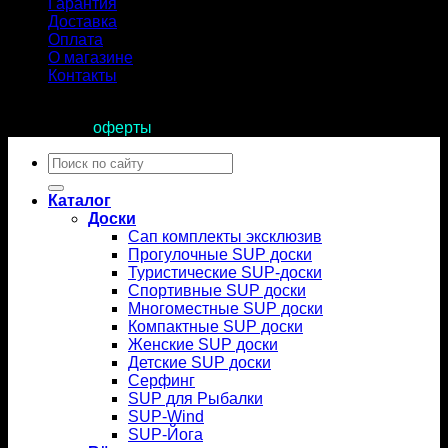
Гарантия
Доставка
Оплата
О магазине
Контакты
Продолжая пользоваться сайтом, вы соглашаетесь с
условиями
оферты
.
Искать:
Каталог
Доски
Сап комплекты эксклюзив
Прогулочные SUP доски
Туристические SUP-доски
Спортивные SUP доски
Многоместные SUP доски
Компактные SUP доски
Женские SUP доски
Детские SUP доски
Серфинг
SUP для Рыбалки
SUP-Wind
SUP-Йога