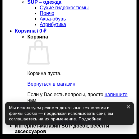
SUP – одежда
Сухие гидрокостюмы
Пончо
Аква-обувь
Атрибутика
Корзина /
0
₽
Корзина
Корзина пуста.
Вернуться в магазин
Если у Вас есть вопросы, просто
напишите
нам.
Вход
Мы используем рекомендательные технологии и
файлы cookie — продолжая использовать сайт, вы
соглашаетесь на их применение.
Подробнее
.
+7 (951) 904-92-68
Интернет-магазин SUP досок, весел и
аксессуаров