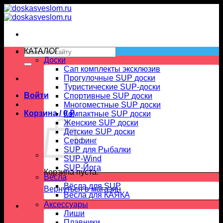
Skip
to
content
Искать:
КАТАЛОГ
Доски
Сап комплекты эксклюзив
Прогулочные SUP доски
Туристические SUP-доски
Войти
Спортивные SUP доски
Многоместные SUP доски
Корзина /
0
₽
Компактные SUP доски
Женские SUP доски
Детские SUP доски
Серфинг
SUP для Рыбалки
SUP-Wind
SUP-Йога
Корзина пуста.
Вёсла
Вёсла для SUP
Вернуться в магазин
Весла для КАЯКА
Аксессуары
Лиши
Плавники