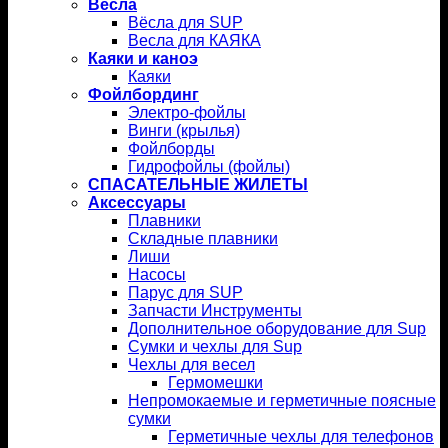
Вёсла
Вёсла для SUP
Весла для КАЯКА
Каяки и каноэ
Каяки
Фойлбординг
Электро-фойлы
Винги (крылья)
Фойлборды
Гидрофойлы (фойлы)
СПАСАТЕЛЬНЫЕ ЖИЛЕТЫ
Аксессуары
Плавники
Складные плавники
Лиши
Насосы
Парус для SUP
Запчасти Инструменты
Дополнительное оборудование для Sup
Сумки и чехлы для Sup
Чехлы для весел
Гермомешки
Непромокаемые и герметичные поясные
сумки
Герметичные чехлы для телефонов