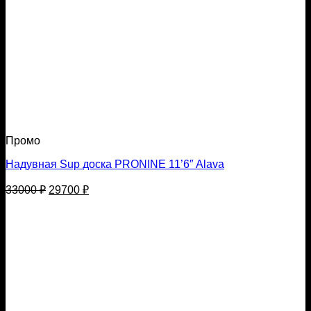
Промо
Надувная Sup доска PRONINE 11’6″ Alava
Первоначальная
Текущая
33000
₽
29700
₽
цена
цена:
составляла
29700 ₽.
33000 ₽.