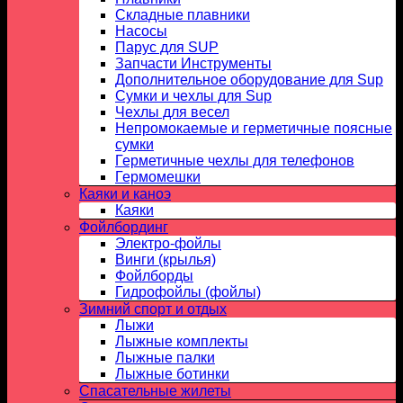
Складные плавники
Насосы
Парус для SUP
Запчасти Инструменты
Дополнительное оборудование для Sup
Сумки и чехлы для Sup
Чехлы для весел
Непромокаемые и герметичные поясные
сумки
Герметичные чехлы для телефонов
Гермомешки
Каяки и каноэ
Каяки
Фойлбординг
Электро-фойлы
Винги (крылья)
Фойлборды
Гидрофойлы (фойлы)
Зимний спорт и отдых
Лыжи
Лыжные комплекты
Лыжные палки
Лыжные ботинки
Спасательные жилеты