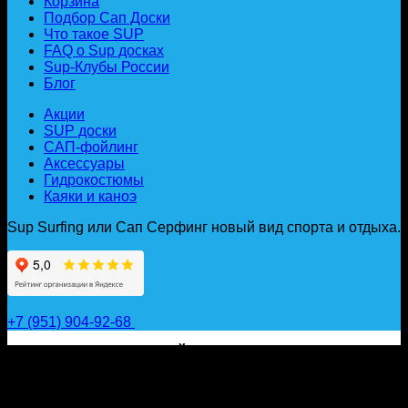
Корзина
Подбор Сап Доски
Что такое SUP
FAQ о Sup досках
Sup-Клубы России
Блог
Акции
SUP доски
САП-фойлинг
Аксессуары
Гидрокостюмы
Каяки и каноэ
Sup Surfing или Сап Серфинг новый вид спорта и отдыха.
+7 (951) 904-92-68
САП ДОСКИ, ГИДРОФОЙЛЫ, ВЕСЛА, НАДУВНЫЕ
КАЯКИ, ГИДРОКОСТЮМЫ И АКСЕССУАРЫ ДЛЯ
ВОДЫ