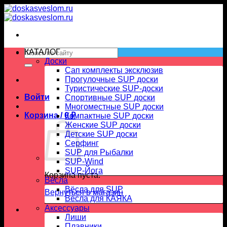
Skip
to
content
Искать:
КАТАЛОГ
Доски
Сап комплекты эксклюзив
Прогулочные SUP доски
Туристические SUP-доски
Войти
Спортивные SUP доски
Многоместные SUP доски
Корзина /
0
₽
Компактные SUP доски
Женские SUP доски
Детские SUP доски
Серфинг
SUP для Рыбалки
SUP-Wind
SUP-Йога
Корзина пуста.
Вёсла
Вёсла для SUP
Вернуться в магазин
Весла для КАЯКА
Аксессуары
Лиши
Плавники