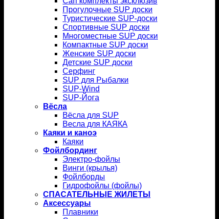
Сап комплекты эксклюзив
Прогулочные SUP доски
Туристические SUP-доски
Спортивные SUP доски
Многоместные SUP доски
Компактные SUP доски
Женские SUP доски
Детские SUP доски
Серфинг
SUP для Рыбалки
SUP-Wind
SUP-Йога
Вёсла
Вёсла для SUP
Весла для КАЯКА
Каяки и каноэ
Каяки
Фойлбординг
Электро-фойлы
Винги (крылья)
Фойлборды
Гидрофойлы (фойлы)
СПАСАТЕЛЬНЫЕ ЖИЛЕТЫ
Аксессуары
Плавники