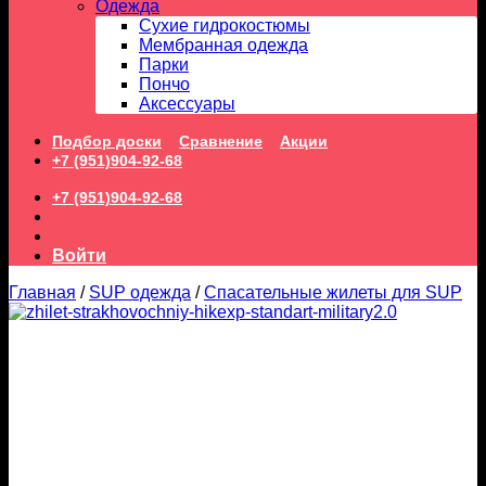
Одежда
Сухие гидрокостюмы
Мембранная одежда
Парки
Пончо
Аксессуары
Подбор доски
Сравнение
Акции
+7 (951)904-92-68
+7 (951)904-92-68
Войти
Главная
/
SUP одежда
/
Спасательные жилеты для SUP