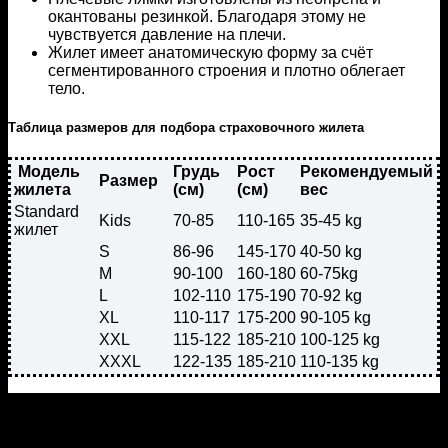
окантованы резинкой. Благодаря этому не
чувствуется давление на плечи.
Жилет имеет анатомическую форму за счёт
сегментированного строения и плотно облегает
тело.
Таблица размеров для подбора страховочного жилета
Модель
Грудь
Рост
Рекомендуемый
Размер
жилета
(см)
(см)
вес
Standard
Kids
70-85
110-165
35-45 kg
жилет
S
86-96
145-170
40-50 kg
M
90-100
160-180
60-75kg
L
102-110
175-190
70-92 kg
XL
110-117
175-200
90-105 kg
XXL
115-122
185-210
100-125 kg
XXXL
122-135
185-210
110-135 kg