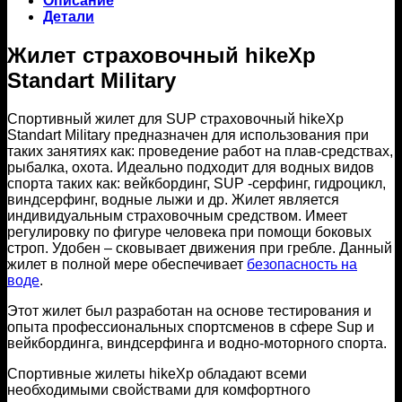
Описание
Детали
Жилет страховочный hikeXp
Standart Military
Спортивный жилет для SUP страховочный hikeXp
Standart Military предназначен для использования при
таких занятиях как: проведение работ на плав-средствах,
рыбалка, охота. Идеально подходит для водных видов
спорта таких как: вейкбординг, SUP -серфинг, гидроцикл,
виндсерфинг, водные лыжи и др. Жилет является
индивидуальным страховочным средством. Имеет
регулировку по фигуре человека при помощи боковых
строп. Удобен – сковывает движения при гребле. Данный
жилет в полной мере обеспечивает
безопасность на
воде
.
Этот жилет был разработан на основе тестирования и
опыта профессиональных спортсменов в сфере Sup и
вейкбординга, виндсерфинга и водно-моторного спорта.
Спортивные жилеты hikeXp обладают всеми
необходимыми свойствами для комфортного