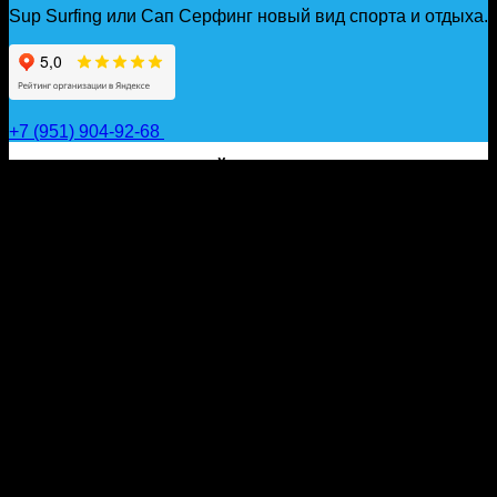
Sup Surfing или Сап Серфинг новый вид спорта и отдыха.
+7 (951) 904-92-68
САП ДОСКИ, ГИДРОФОЙЛЫ, ВЕСЛА, НАДУВНЫЕ
КАЯКИ, ГИДРОКОСТЮМЫ И АКСЕССУАРЫ ДЛЯ
ВОДЫ