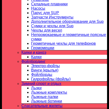
Складные плавники
Насосы
Парус для SUP
Запчасти Инструменты
Дополнительное оборудование для Sup
Сумки и чехлы для Sup
Чехлы для весел
Непромокаемые и герметичные поясные
сумки
Герметичные чехлы для телефонов
Гермомешки
Каяки и каноэ
Каяки
Фойлбординг
Электро-фойлы
Винги (крылья)
Фойлборды
Гидрофойлы (фойлы)
Зимний спорт и отдых
Лыжи
Лыжные комплекты
Лыжные палки
Лыжные ботинки
Спасательные жилеты