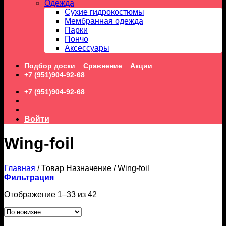
Одежда
Сухие гидрокостюмы
Мембранная одежда
Парки
Пончо
Аксессуары
Подбор доски
Сравнение
Акции
+7 (951)904-92-68
+7 (951)904-92-68
Войти
Wing-foil
Главная
/
Товар Назначение
/
Wing-foil
Фильтрация
Сортировка:
Отображение 1–33 из 42
самые
недавние