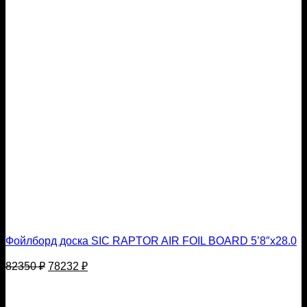
Фойлборд доска SIC RAPTOR AIR FOIL BOARD 5’8″x28.0
Первоначальная
Текущая
82350
₽
78232
₽
цена
цена:
составляла
78232 ₽.
82350 ₽.