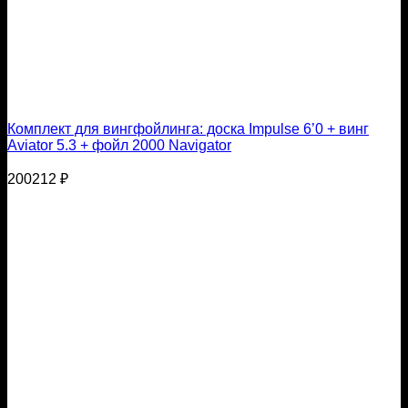
Комплект для вингфойлинга: доска Impulse 6’0 + винг
Aviator 5.3 + фойл 2000 Navigator
200212
₽