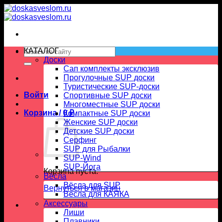
Skip
to
content
Искать:
КАТАЛОГ
Доски
Сап комплекты эксклюзив
Прогулочные SUP доски
Туристические SUP-доски
Войти
Спортивные SUP доски
Многоместные SUP доски
Корзина /
0
₽
Компактные SUP доски
Женские SUP доски
Детские SUP доски
Серфинг
SUP для Рыбалки
SUP-Wind
SUP-Йога
Корзина пуста.
Вёсла
Вёсла для SUP
Вернуться в магазин
Весла для КАЯКА
Аксессуары
Лиши
Плавники