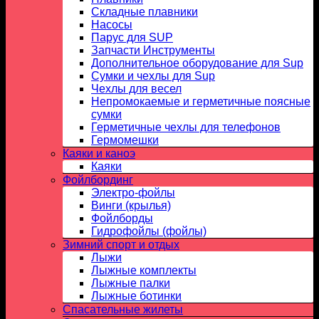
Складные плавники
Насосы
Парус для SUP
Запчасти Инструменты
Дополнительное оборудование для Sup
Сумки и чехлы для Sup
Чехлы для весел
Непромокаемые и герметичные поясные
сумки
Герметичные чехлы для телефонов
Гермомешки
Каяки и каноэ
Каяки
Фойлбординг
Электро-фойлы
Винги (крылья)
Фойлборды
Гидрофойлы (фойлы)
Зимний спорт и отдых
Лыжи
Лыжные комплекты
Лыжные палки
Лыжные ботинки
Спасательные жилеты