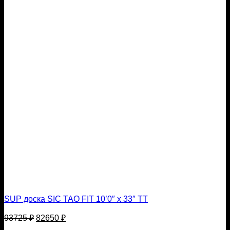
SUP доска SIC TAO FIT 10’0″ х 33″ TT
Первоначальная
Текущая
93725
₽
82650
₽
цена
цена: