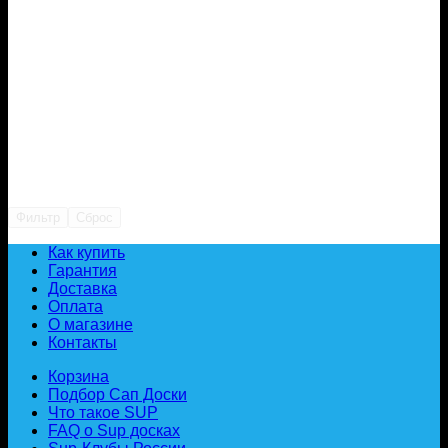
Фильтр
Сброс
Как купить
Гарантия
Доставка
Оплата
О магазине
Контакты
Корзина
Подбор Сап Доски
Что такое SUP
FAQ о Sup досках