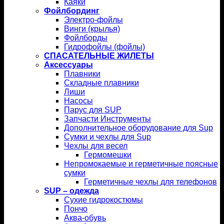
Каяки
Фойлбординг
Электро-фойлы
Винги (крылья)
Фойлборды
Гидрофойлы (фойлы)
СПАСАТЕЛЬНЫЕ ЖИЛЕТЫ
Аксессуары
Плавники
Складные плавники
Лиши
Насосы
Парус для SUP
Запчасти Инструменты
Дополнительное оборудование для Sup
Сумки и чехлы для Sup
Чехлы для весел
Гермомешки
Непромокаемые и герметичные поясные
сумки
Герметичные чехлы для телефонов
SUP – одежда
Сухие гидрокостюмы
Пончо
Аква-обувь