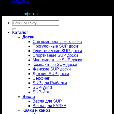
Контакты
Продолжая пользоваться сайтом, вы соглашаетесь с
условиями
оферты
.
Искать:
Каталог
Доски
Сап комплекты эксклюзив
Прогулочные SUP доски
Туристические SUP-доски
Спортивные SUP доски
Многоместные SUP доски
Компактные SUP доски
Женские SUP доски
Детские SUP доски
Серфинг
SUP для Рыбалки
SUP-Wind
SUP-Йога
Вёсла
Вёсла для SUP
Весла для КАЯКА
Каяки и каноэ