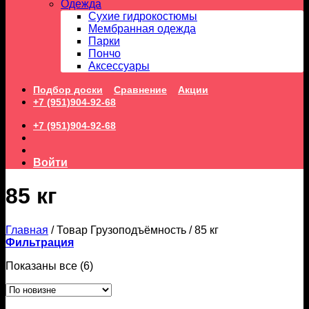
Одежда
Сухие гидрокостюмы
Мембранная одежда
Парки
Пончо
Аксессуары
Подбор доски
Сравнение
Акции
+7 (951)904-92-68
+7 (951)904-92-68
Войти
85 кг
Главная
/
Товар Грузоподъёмность
/
85 кг
Фильтрация
Сортировка:
Показаны все (6)
самые
недавние