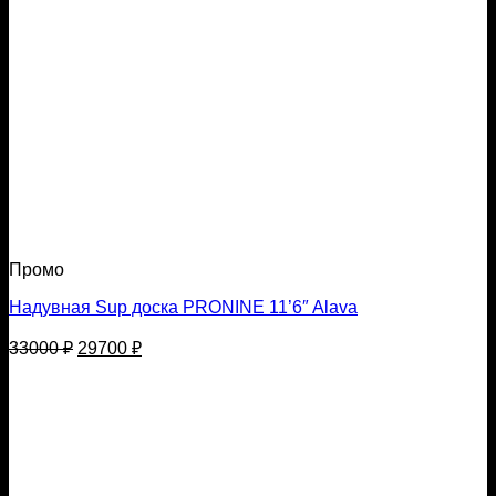
Промо
Надувная Sup доска PRONINE 11’6″ Alava
Первоначальная
Текущая
33000
₽
29700
₽
цена
цена:
составляла
29700 ₽.
33000 ₽.