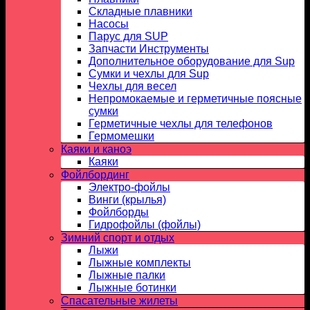
Складные плавники
Насосы
Парус для SUP
Запчасти Инструменты
Дополнительное оборудование для Sup
Сумки и чехлы для Sup
Чехлы для весел
Непромокаемые и герметичные поясные
сумки
Герметичные чехлы для телефонов
Гермомешки
Каяки и каноэ
Каяки
Фойлбординг
Электро-фойлы
Винги (крылья)
Фойлборды
Гидрофойлы (фойлы)
Зимний спорт и отдых
Лыжи
Лыжные комплекты
Лыжные палки
Лыжные ботинки
Спасательные жилеты