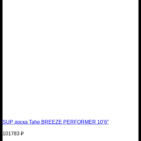
SUP доска Tahe BREEZE PERFORMER 10’6″
101783
₽