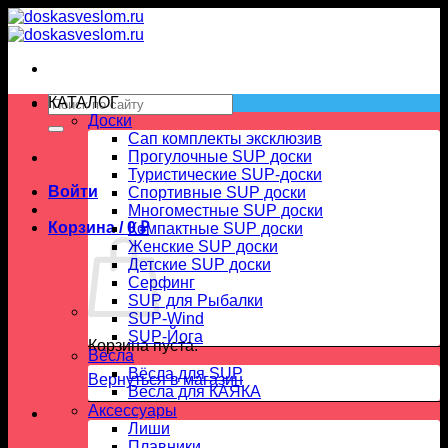
Skip
to
content
Искать:
КАТАЛОГ
Доски
Сап комплекты эксклюзив
Прогулочные SUP доски
Туристические SUP-доски
Войти
Спортивные SUP доски
Многоместные SUP доски
Корзина /
0
₽
Компактные SUP доски
Женские SUP доски
Детские SUP доски
Серфинг
SUP для Рыбалки
SUP-Wind
SUP-Йога
Корзина пуста.
Вёсла
Вёсла для SUP
Вернуться в магазин
Весла для КАЯКА
Аксессуары
Лиши
Плавники