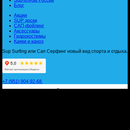
Sup-Клубы России
Блог
Акции
SUP доски
САП-фойлинг
Аксессуары
Гидрокостюмы
Каяки и каноэ
Sup Surfing или Сап Серфинг новый вид спорта и отдыха.
+7 (951) 904-92-68
САП ДОСКИ, ГИДРОФОЙЛЫ, ВЕСЛА, НАДУВНЫЕ
КАЯКИ, ГИДРОКОСТЮМЫ И АКСЕССУАРЫ ДЛЯ
ВОДЫ