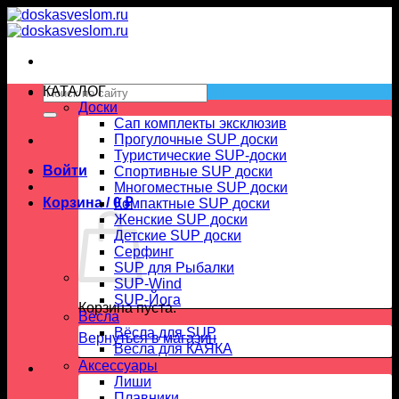
Skip
to
content
Искать:
КАТАЛОГ
Доски
Сап комплекты эксклюзив
Прогулочные SUP доски
Туристические SUP-доски
Войти
Спортивные SUP доски
Многоместные SUP доски
Корзина /
0
₽
Компактные SUP доски
Женские SUP доски
Детские SUP доски
Серфинг
SUP для Рыбалки
SUP-Wind
SUP-Йога
Корзина пуста.
Вёсла
Вёсла для SUP
Вернуться в магазин
Весла для КАЯКА
Аксессуары
Лиши
Плавники