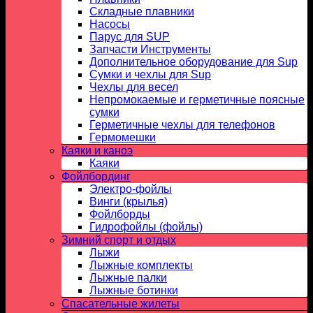
Складные плавники
Насосы
Парус для SUP
Запчасти Инструменты
Дополнительное оборудование для Sup
Сумки и чехлы для Sup
Чехлы для весел
Непромокаемые и герметичные поясные
сумки
Герметичные чехлы для телефонов
Гермомешки
Каяки и каноэ
Каяки
Фойлбординг
Электро-фойлы
Винги (крылья)
Фойлборды
Гидрофойлы (фойлы)
Зимний спорт и отдых
Лыжи
Лыжные комплекты
Лыжные палки
Лыжные ботинки
Спасательные жилеты