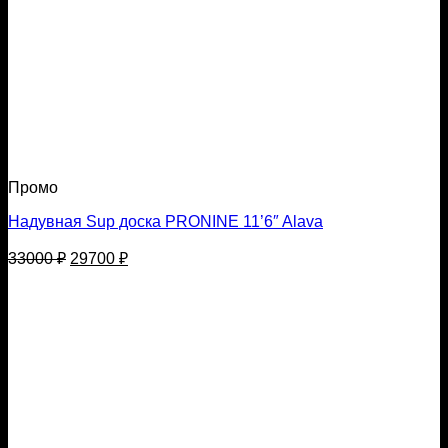
Промо
Надувная Sup доска PRONINE 11’6″ Alava
Первоначальная
Текущая
33000
₽
29700
₽
цена
цена:
составляла
29700 ₽.
33000 ₽.