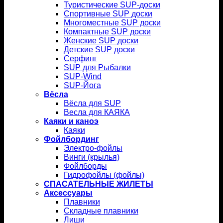
Туристические SUP-доски
Спортивные SUP доски
Многоместные SUP доски
Компактные SUP доски
Женские SUP доски
Детские SUP доски
Серфинг
SUP для Рыбалки
SUP-Wind
SUP-Йога
Вёсла
Вёсла для SUP
Весла для КАЯКА
Каяки и каноэ
Каяки
Фойлбординг
Электро-фойлы
Винги (крылья)
Фойлборды
Гидрофойлы (фойлы)
СПАСАТЕЛЬНЫЕ ЖИЛЕТЫ
Аксессуары
Плавники
Складные плавники
Лиши