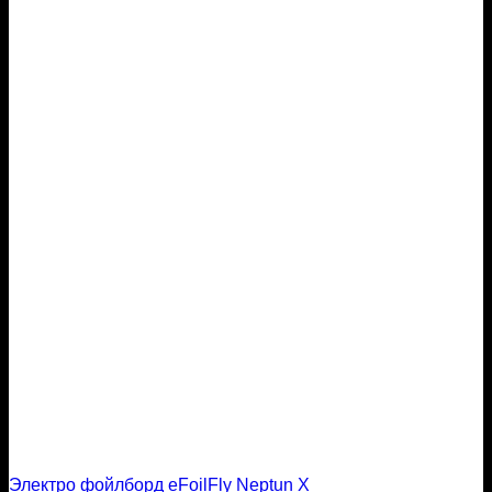
Электро фойлборд eFoilFly Neptun X