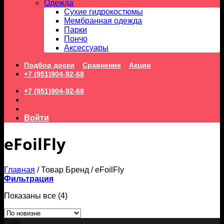
Одежда
Сухие гидрокостюмы
Мембранная одежда
Парки
Пончо
Аксессуары
Подбор доски
Сравнение
Акции
+7 (951)904-92-68
+7 (951)904-92-68
Войти
eFoilFly
Главная
/
Товар Бренд
/
eFoilFly
Фильтрация
Сортировка:
Показаны все (4)
самые
недавние
Sale