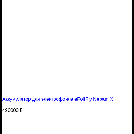
Аккумулятор для электрофойла eFoilFly Neptun X
490000
₽