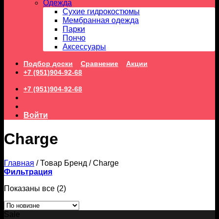
Одежда
Сухие гидрокостюмы
Мембранная одежда
Парки
Пончо
Аксессуары
Подбор доски
Сравнение
Акции
+7 (951)904-92-68
+7 (951)904-92-68
Войти
Charge
Главная
/
Товар Бренд
/
Charge
Фильтрация
Сортировка:
Показаны все (2)
самые
недавние
Sale