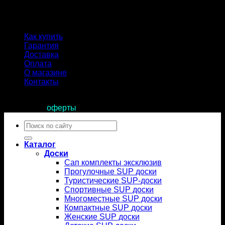
Как купить
Гарантия
Доставка
Оплата
О магазине
Контакты
Продолжая пользоваться сайтом, вы соглашаетесь с
условиями
оферты
.
Искать:
Каталог
Доски
Сап комплекты эксклюзив
Прогулочные SUP доски
Туристические SUP-доски
Спортивные SUP доски
Многоместные SUP доски
Компактные SUP доски
Женские SUP доски