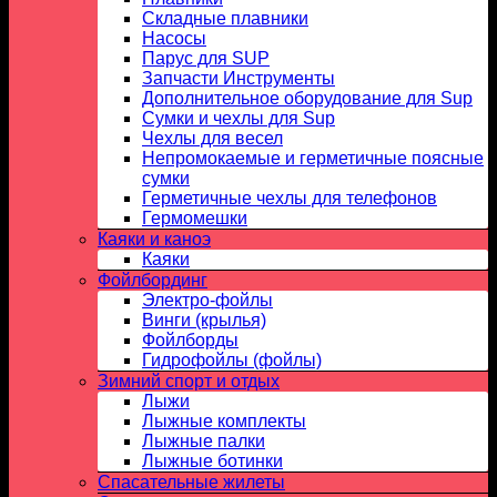
Складные плавники
Насосы
Парус для SUP
Запчасти Инструменты
Дополнительное оборудование для Sup
Сумки и чехлы для Sup
Чехлы для весел
Непромокаемые и герметичные поясные
сумки
Герметичные чехлы для телефонов
Гермомешки
Каяки и каноэ
Каяки
Фойлбординг
Электро-фойлы
Винги (крылья)
Фойлборды
Гидрофойлы (фойлы)
Зимний спорт и отдых
Лыжи
Лыжные комплекты
Лыжные палки
Лыжные ботинки
Спасательные жилеты