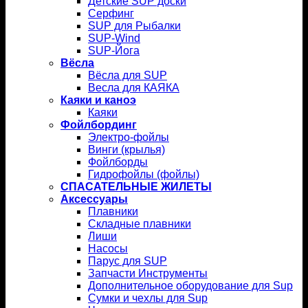
Детские SUP доски
Серфинг
SUP для Рыбалки
SUP-Wind
SUP-Йога
Вёсла
Вёсла для SUP
Весла для КАЯКА
Каяки и каноэ
Каяки
Фойлбординг
Электро-фойлы
Винги (крылья)
Фойлборды
Гидрофойлы (фойлы)
СПАСАТЕЛЬНЫЕ ЖИЛЕТЫ
Аксессуары
Плавники
Складные плавники
Лиши
Насосы
Парус для SUP
Запчасти Инструменты
Дополнительное оборудование для Sup
Сумки и чехлы для Sup