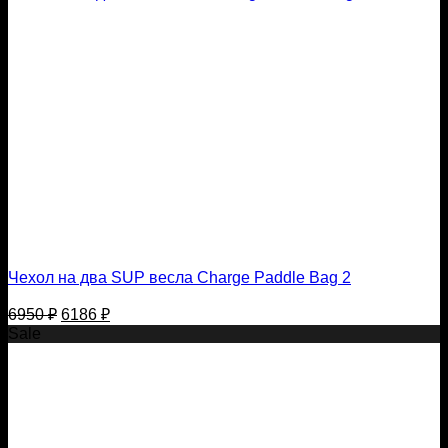
Чехол на два SUP весла Charge Paddle Bag 2
Первоначальная
Текущая
6950
₽
6186
₽
цена
цена:
Sale
составляла
6186 ₽.
6950 ₽.