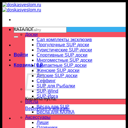
Skip
to
content
Искать:
КАТАЛОГ
Доски
Сап комплекты эксклюзив
Прогулочные SUP доски
Туристические SUP-доски
Войти
Спортивные SUP доски
Многоместные SUP доски
Корзина /
0
₽
Компактные SUP доски
Женские SUP доски
Детские SUP доски
Серфинг
SUP для Рыбалки
SUP-Wind
SUP-Йога
Корзина пуста.
Вёсла
Вёсла для SUP
Вернуться в магазин
Весла для КАЯКА
Аксессуары
Лиши
Плавники