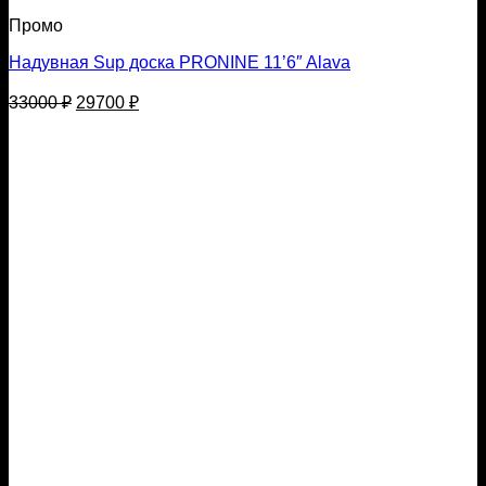
Промо
Надувная Sup доска PRONINE 11’6″ Alava
Первоначальная
Текущая
33000
₽
29700
₽
цена
цена:
составляла
29700 ₽.
33000 ₽.