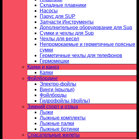
Складные плавники
Насосы
Парус для SUP
Запчасти Инструменты
Дополнительное оборудование для Sup
Сумки и чехлы для Sup
Чехлы для весел
Непромокаемые и герметичные поясные
сумки
Герметичные чехлы для телефонов
Гермомешки
Каяки и каноэ
Каяки
Фойлбординг
Электро-фойлы
Винги (крылья)
Фойлборды
Гидрофойлы (фойлы)
Зимний спорт и отдых
Лыжи
Лыжные комплекты
Лыжные палки
Лыжные ботинки
Спасательные жилеты