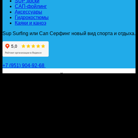
SUP доски
САП-фойлинг
Аксессуары
Гидрокостюмы
Каяки и каноэ
Sup Surfing или Сап Серфинг новый вид спорта и отдыха.
+7 (951) 904-92-68
САП ДОСКИ, ГИДРОФОЙЛЫ, ВЕСЛА, НАДУВНЫЕ
КАЯКИ, ГИДРОКОСТЮМЫ И АКСЕССУАРЫ ДЛЯ
ВОДЫ