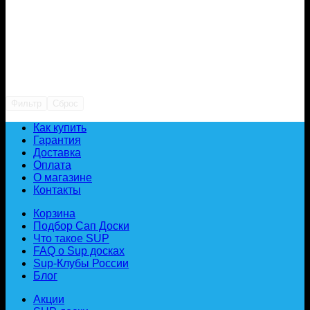
Фильтр
Сброс
Как купить
Гарантия
Доставка
Оплата
О магазине
Контакты
Корзина
Подбор Сап Доски
Что такое SUP
FAQ о Sup досках
Sup-Клубы России
Блог
Акции