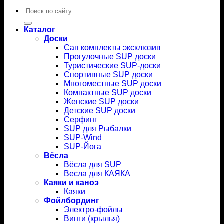
Искать:
Каталог
Доски
Сап комплекты эксклюзив
Прогулочные SUP доски
Туристические SUP-доски
Спортивные SUP доски
Многоместные SUP доски
Компактные SUP доски
Женские SUP доски
Детские SUP доски
Серфинг
SUP для Рыбалки
SUP-Wind
SUP-Йога
Вёсла
Вёсла для SUP
Весла для КАЯКА
Каяки и каноэ
Каяки
Фойлбординг
Электро-фойлы
Винги (крылья)