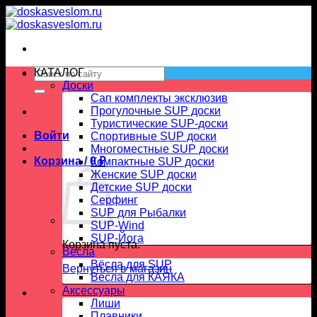
Skip
to
content
Искать:
КАТАЛОГ
Доски
Сап комплекты эксклюзив
Прогулочные SUP доски
Туристические SUP-доски
Войти
Спортивные SUP доски
Многоместные SUP доски
Корзина /
0
₽
Компактные SUP доски
Женские SUP доски
Детские SUP доски
Серфинг
SUP для Рыбалки
SUP-Wind
SUP-Йога
Корзина пуста.
Вёсла
Вёсла для SUP
Вернуться в магазин
Весла для КАЯКА
Аксессуары
Лиши
Плавники