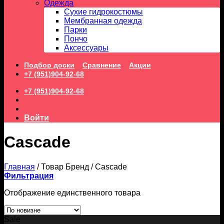
Одежда
Сухие гидрокостюмы
Мембранная одежда
Парки
Пончо
Аксессуары
Подбор доски
Сравнение
Акции
+7 (951)904-92-68
+7 (951)904-92-68
Войти
Cascade
Главная
/
Товар Бренд
/
Cascade
Фильтрация
Отображение единственного товара
Sale