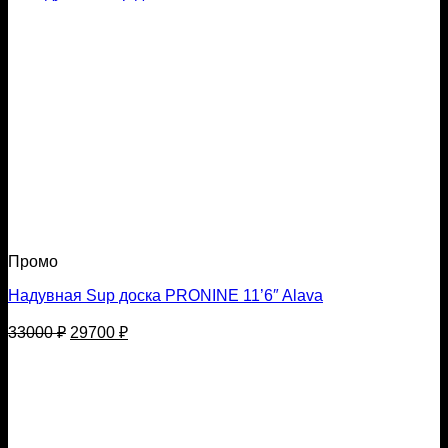
Промо
Надувная Sup доска PRONINE 11’6″ Alava
Первоначальная
Текущая
33000
₽
29700
₽
цена
цена:
составляла
29700 ₽.
33000 ₽.