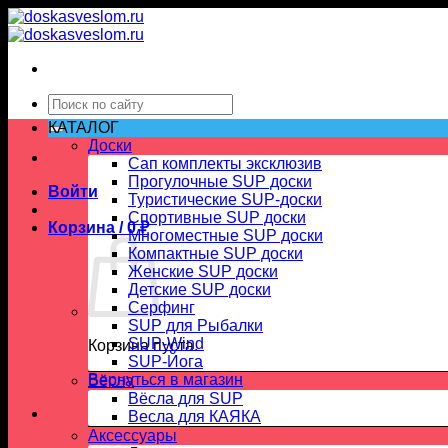
Skip
to
content
Искать:
КАТАЛОГ
Доски
Сап комплекты эксклюзив
Прогулочные SUP доски
Войти
Туристические SUP-доски
Спортивные SUP доски
Корзина /
0
₽
Многоместные SUP доски
Компактные SUP доски
Женские SUP доски
Детские SUP доски
Серфинг
SUP для Рыбалки
SUP-Wind
Корзина пуста.
SUP-Йога
Вернуться в магазин
Вёсла
Вёсла для SUP
Весла для КАЯКА
Аксессуары