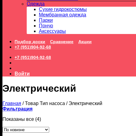
Одежда
Сухие гидрокостюмы
Мембранная одежда
Парки
Пончо
Аксессуары
Подбор доски
Сравнение
Акции
+7 (951)904-92-68
+7 (951)904-92-68
Войти
Электрический
Главная
/
Товар Тип насоса
/
Электрический
Фильтрация
Сортировка:
Показаны все (4)
самые
недавние