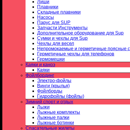
Лиши
Плавники
Складные плавники
Насосы
Парус для SUP
Запчасти Инструменты
Дополнительное оборудование для Sup
Сумки и чехлы для Sup
Чехлы для весел
Непромокаемые и герметичные поясные 
Герметичные чехлы для телефонов
Гермомешки
Каяки и каноэ
Каяки
Фойлбординг
Электро-фойлы
Винги (крылья)
Фойлборды
Гидрофойлы (фойлы)
Зимний спорт и отдых
Лыжи
Лыжные комплекты
Лыжные палки
Лыжные ботинки
Спасательные жилеты