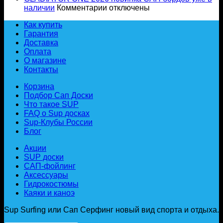
году:
к
2026
области
наличии
Комментарии
отключены
закон,
записи
ОТКРЫТ!
по
Как купить
безопасность
GLADIATOR
серфингу
Гарантия
и
ONE
«Доска
Доставка
региональные
2026
с
Оплата
нюансы
новинка
веслом»
О магазине
САП
Контакты
бордов
уже
Корзина
в
Подбор Сап Доски
наличии
Что такое SUP
FAQ о Sup досках
Sup-Клубы России
Блог
Акции
SUP доски
САП-фойлинг
Аксессуары
Гидрокостюмы
Каяки и каноэ
Sup Surfing или Сап Серфинг новый вид спорта и отдыха.