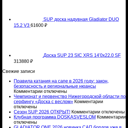
SUP доска надувная Gladiator DUO
15.2 V3
61600
₽
Доска SUP 23 SIC XRS 14'0x22.0 SF
313880
₽
Свежие записи
Правила катания на сапе в 2026 году: закон,
безопасность и региональные нюансы
к
Комментарии
отключены
записи
Чемпионат и первенство Нижегородской области по
Правила
к
серфингу «Доска с веслом»
Комментарии
катания
записи
отключены
на
к
Чемпионат
Сезон SUP 2026 ОТКРЫТ!
Комментарии
отключены
сапе
записи
и
к
Клубная программа DOSKASVESLOM
Комментарии
в
Сезон
первенство
з
отключены
2026
SUP
Нижегород
К
GLADIATOR ONE 2026 новинка САП бордов уже в