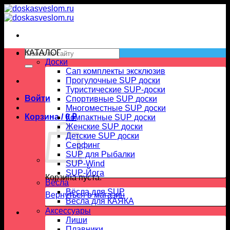
Skip
to
content
Искать:
КАТАЛОГ
Доски
Сап комплекты эксклюзив
Прогулочные SUP доски
Туристические SUP-доски
Войти
Спортивные SUP доски
Многоместные SUP доски
Корзина /
0
₽
Компактные SUP доски
Женские SUP доски
Детские SUP доски
Серфинг
SUP для Рыбалки
SUP-Wind
SUP-Йога
Корзина пуста.
Вёсла
Вёсла для SUP
Вернуться в магазин
Весла для КАЯКА
Аксессуары
Лиши
Плавники