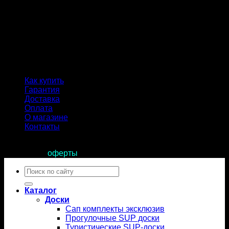
Как купить
Гарантия
Доставка
Оплата
О магазине
Контакты
Продолжая пользоваться сайтом, вы соглашаетесь с
условиями
оферты
.
Искать:
Каталог
Доски
Сап комплекты эксклюзив
Прогулочные SUP доски
Туристические SUP-доски