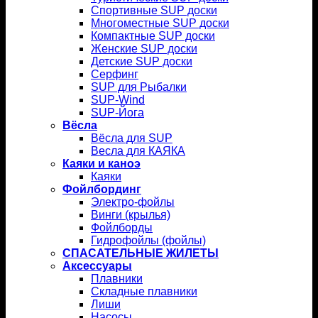
Спортивные SUP доски
Многоместные SUP доски
Компактные SUP доски
Женские SUP доски
Детские SUP доски
Серфинг
SUP для Рыбалки
SUP-Wind
SUP-Йога
Вёсла
Вёсла для SUP
Весла для КАЯКА
Каяки и каноэ
Каяки
Фойлбординг
Электро-фойлы
Винги (крылья)
Фойлборды
Гидрофойлы (фойлы)
СПАСАТЕЛЬНЫЕ ЖИЛЕТЫ
Аксессуары
Плавники
Складные плавники
Лиши
Насосы