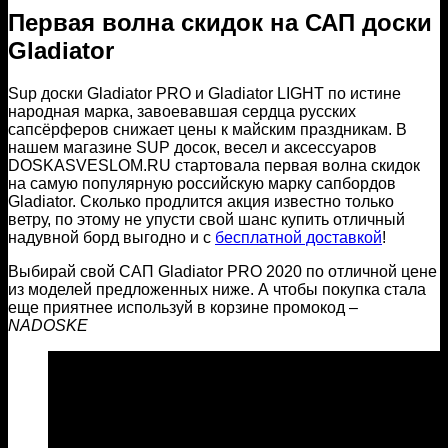
Первая волна скидок на САП доски
Gladiator
Sup доски Gladiator PRO и Gladiator LIGHT по истине
народная марка, завоевавшая сердца русских
сапсёрферов снижает цены к майским праздникам. В
нашем магазине SUP досок, весел и аксессуаров
DOSKASVESLOM.RU стартовала первая волна скидок
на самую популярную российскую марку сапбордов
Gladiator. Сколько продлится акция известно только
ветру, по этому не упусти свой шанс купить отличный
надувной борд выгодно и с
бесплатной доставкой
!
Выбирай свой САП Gladiator PRO 2020 по отличной цене
из моделей предложенных ниже. А чтобы покупка стала
еще приятнее используй в корзине промокод –
NADOSKE