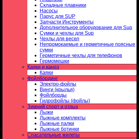
Складные плавники
Насосы
Парус для SUP
Запчасти Инструменты
Дополнительное оборудование для Sup
Сумки и чехлы для Sup
Чехлы для весел
Непромокаемые и герметичные поясные
сумки
Герметичные чехлы для телефонов
Гермомешки
Каяки и каноэ
Каяки
Фойлбординг
Электро-фойлы
Винги (крылья)
Фойлборды
Гидрофойлы (фойлы)
Зимний спорт и отдых
Лыжи
Лыжные комплекты
Лыжные палки
Лыжные ботинки
Спасательные жилеты