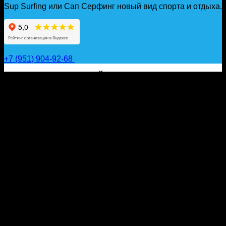
Sup Surfing или Сап Серфинг новый вид спорта и отдыха.
+7 (951) 904-92-68
САП ДОСКИ, ГИДРОФОЙЛЫ, ВЕСЛА, НАДУВНЫЕ
КАЯКИ, ГИДРОКОСТЮМЫ И АКСЕССУАРЫ ДЛЯ
ВОДЫ