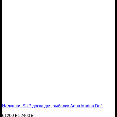
Надувная SUP доска для рыбалки Aqua Marina Drift
Первоначальная
Текущая
61200
₽
52400
₽