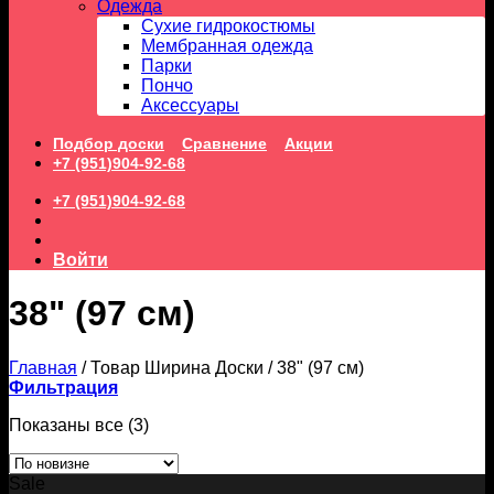
Одежда
Сухие гидрокостюмы
Мембранная одежда
Парки
Пончо
Аксессуары
Подбор доски
Сравнение
Акции
+7 (951)904-92-68
+7 (951)904-92-68
Войти
38" (97 см)
Главная
/
Товар Ширина Доски
/
38" (97 см)
Фильтрация
Сортировка:
Показаны все (3)
самые
недавние
Sale