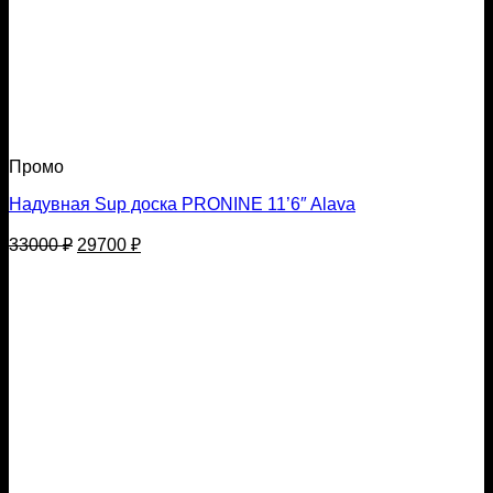
Промо
Надувная Sup доска PRONINE 11’6″ Alava
Первоначальная
Текущая
33000
₽
29700
₽
цена
цена:
составляла
29700 ₽.
33000 ₽.