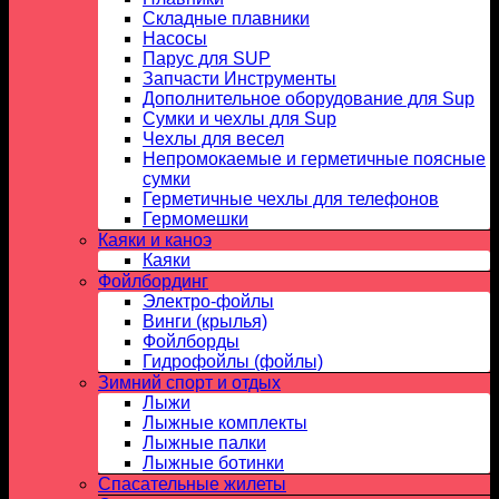
Складные плавники
Насосы
Парус для SUP
Запчасти Инструменты
Дополнительное оборудование для Sup
Сумки и чехлы для Sup
Чехлы для весел
Непромокаемые и герметичные поясные
сумки
Герметичные чехлы для телефонов
Гермомешки
Каяки и каноэ
Каяки
Фойлбординг
Электро-фойлы
Винги (крылья)
Фойлборды
Гидрофойлы (фойлы)
Зимний спорт и отдых
Лыжи
Лыжные комплекты
Лыжные палки
Лыжные ботинки
Спасательные жилеты