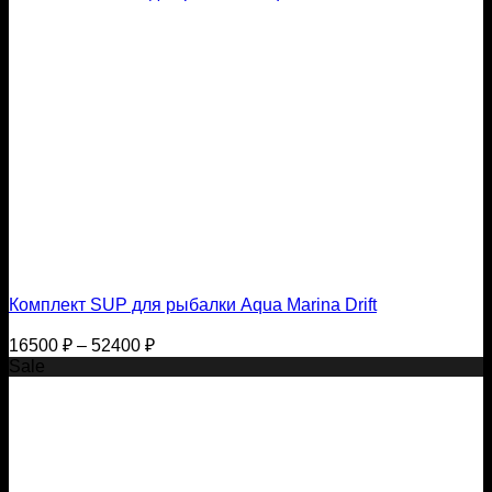
Комплект SUP для рыбалки Aqua Marina Drift
Диапазон
16500
₽
–
52400
₽
цен:
Sale
16500 ₽
–
52400 ₽