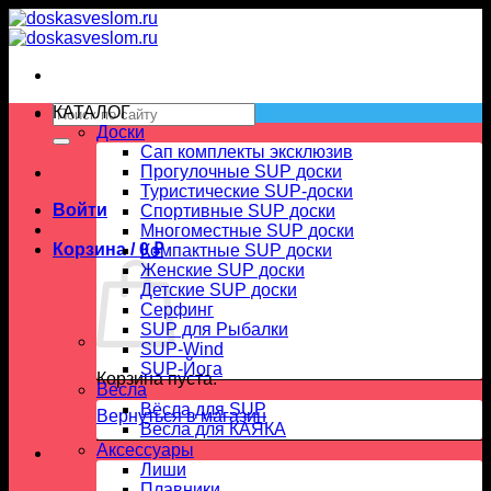
Skip
to
content
Искать:
КАТАЛОГ
Доски
Сап комплекты эксклюзив
Прогулочные SUP доски
Туристические SUP-доски
Войти
Спортивные SUP доски
Многоместные SUP доски
Корзина /
0
₽
Компактные SUP доски
Женские SUP доски
Детские SUP доски
Серфинг
SUP для Рыбалки
SUP-Wind
SUP-Йога
Корзина пуста.
Вёсла
Вёсла для SUP
Вернуться в магазин
Весла для КАЯКА
Аксессуары
Лиши
Плавники