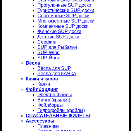
Прогулочные SUP доски
Туристические SUP-доски
Спортивные SUP доски
Многоместные SUP доски
Компактные SUP доски
Женские SUP доски
Детские SUP доски
Серфинг
SUP для Рыбалки
SUP-Wind
SUP-Йога
Вёсла
Вёсла для SUP
Весла для КАЯКА
Каяки и каноэ
Каяки
Фойлбординг
Электро-фойлы
Винги (крылья)
Фойлборды
Гидрофойлы (фойлы)
СПАСАТЕЛЬНЫЕ ЖИЛЕТЫ
Аксессуары
Плавники