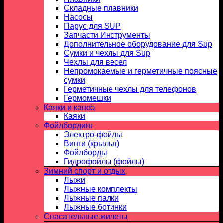
Складные плавники
Насосы
Парус для SUP
Запчасти Инструменты
Дополнительное оборудование для Sup
Сумки и чехлы для Sup
Чехлы для весел
Непромокаемые и герметичные поясные
сумки
Герметичные чехлы для телефонов
Гермомешки
Каяки и каноэ
Каяки
Фойлбординг
Электро-фойлы
Винги (крылья)
Фойлборды
Гидрофойлы (фойлы)
Зимний спорт и отдых
Лыжи
Лыжные комплекты
Лыжные палки
Лыжные ботинки
Спасательные жилеты