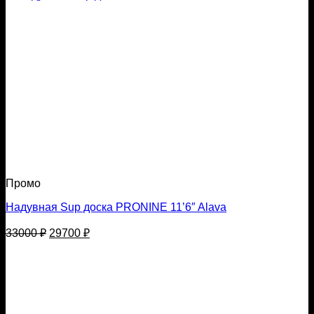
Промо
Надувная Sup доска PRONINE 11’6″ Alava
Первоначальная
Текущая
33000
₽
29700
₽
цена
цена:
составляла
29700 ₽.
33000 ₽.