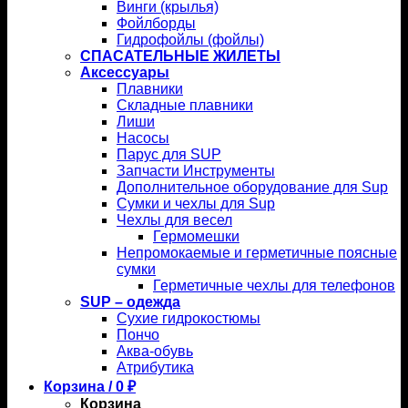
Винги (крылья)
Фойлборды
Гидрофойлы (фойлы)
СПАСАТЕЛЬНЫЕ ЖИЛЕТЫ
Аксессуары
Плавники
Складные плавники
Лиши
Насосы
Парус для SUP
Запчасти Инструменты
Дополнительное оборудование для Sup
Сумки и чехлы для Sup
Чехлы для весел
Гермомешки
Непромокаемые и герметичные поясные
сумки
Герметичные чехлы для телефонов
SUP – одежда
Сухие гидрокостюмы
Пончо
Аква-обувь
Атрибутика
Корзина /
0
₽
Корзина