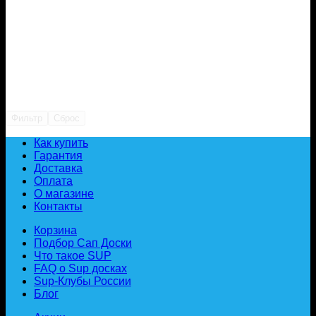
Фильтр
Сброс
Как купить
Гарантия
Доставка
Оплата
О магазине
Контакты
Корзина
Подбор Сап Доски
Что такое SUP
FAQ о Sup досках
Sup-Клубы России
Блог