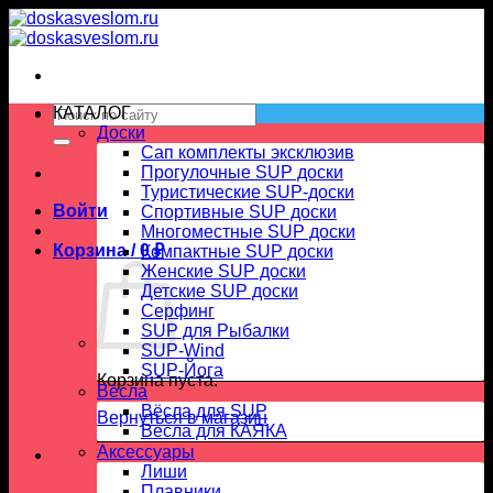
Skip
to
content
Искать:
КАТАЛОГ
Доски
Сап комплекты эксклюзив
Прогулочные SUP доски
Туристические SUP-доски
Войти
Спортивные SUP доски
Многоместные SUP доски
Корзина /
0
₽
Компактные SUP доски
Женские SUP доски
Детские SUP доски
Серфинг
SUP для Рыбалки
SUP-Wind
SUP-Йога
Корзина пуста.
Вёсла
Вёсла для SUP
Вернуться в магазин
Весла для КАЯКА
Аксессуары
Лиши
Плавники