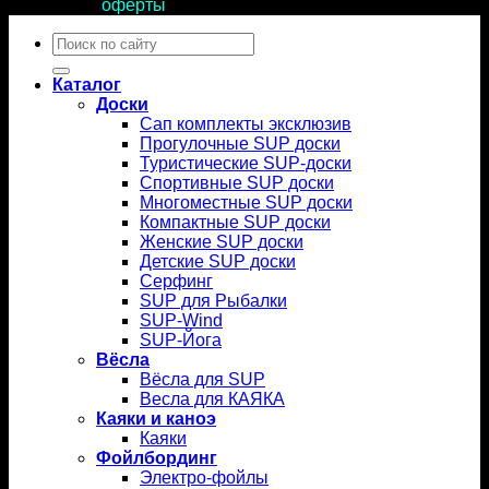
условиями
оферты
.
Искать:
Каталог
Доски
Сап комплекты эксклюзив
Прогулочные SUP доски
Туристические SUP-доски
Спортивные SUP доски
Многоместные SUP доски
Компактные SUP доски
Женские SUP доски
Детские SUP доски
Серфинг
SUP для Рыбалки
SUP-Wind
SUP-Йога
Вёсла
Вёсла для SUP
Весла для КАЯКА
Каяки и каноэ
Каяки
Фойлбординг
Электро-фойлы