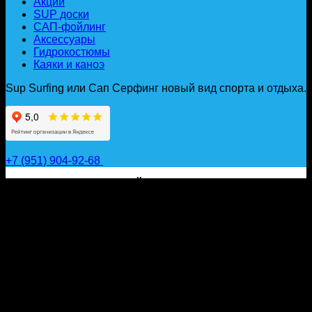
Акции
SUP доски
САП-фойлинг
Аксессуары
Гидрокостюмы
Каяки и каноэ
Sup Surfing или Сап Серфинг новый вид спорта и отдыха.
+7 (951) 904-92-68
САП ДОСКИ, ГИДРОФОЙЛЫ, ВЕСЛА, НАДУВНЫЕ
КАЯКИ, ГИДРОКОСТЮМЫ И АКСЕССУАРЫ ДЛЯ
ВОДЫ