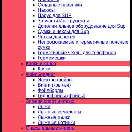
Складные плавники
Насосы
Парус для SUP
Запчасти Инструменты
Дополнительное оборудование для Sup
Сумки и чехлы для Sup
Чехлы для весел
Непромокаемые и герметичные поясные
сумки
Герметичные чехлы для телефонов
Гермомешки
Каяки и каноэ
Каяки
Фойлбординг
Электро-фойлы
Винги (крылья)
Фойлборды
Гидрофойлы (фойлы)
Зимний спорт и отдых
Лыжи
Лыжные комплекты
Лыжные палки
Лыжные ботинки
Спасательные жилеты