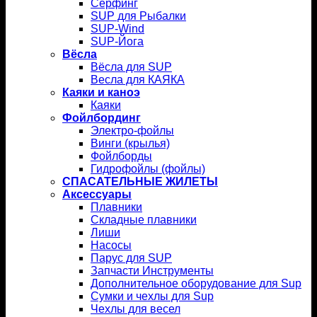
Серфинг
SUP для Рыбалки
SUP-Wind
SUP-Йога
Вёсла
Вёсла для SUP
Весла для КАЯКА
Каяки и каноэ
Каяки
Фойлбординг
Электро-фойлы
Винги (крылья)
Фойлборды
Гидрофойлы (фойлы)
СПАСАТЕЛЬНЫЕ ЖИЛЕТЫ
Аксессуары
Плавники
Складные плавники
Лиши
Насосы
Парус для SUP
Запчасти Инструменты
Дополнительное оборудование для Sup
Сумки и чехлы для Sup
Чехлы для весел