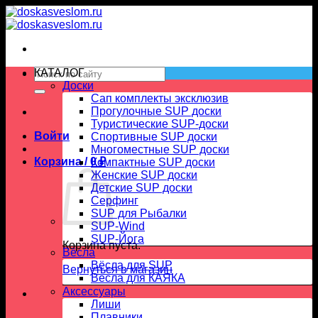
Skip
to
content
Искать:
КАТАЛОГ
Доски
Сап комплекты эксклюзив
Прогулочные SUP доски
Туристические SUP-доски
Войти
Спортивные SUP доски
Многоместные SUP доски
Корзина /
0
₽
Компактные SUP доски
Женские SUP доски
Детские SUP доски
Серфинг
SUP для Рыбалки
SUP-Wind
SUP-Йога
Корзина пуста.
Вёсла
Вёсла для SUP
Вернуться в магазин
Весла для КАЯКА
Аксессуары
Лиши
Плавники