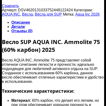
75
Сравнить
(60%
Артикул:
DSV4620131033752448122424
Категории:
карбон)
AQUA INC
,
Вёсла
,
Вёсла для SUP
Метка:
Aqua Inc 2026
2026
Описание
Детали
Отзывы (0)
Весло SUP AQUA INC. Ammolite 75
(60% карбон) 2025
Весло AQUA INC. Ammolite 75 представляет собой
отличное сочетание легкости и прочности, идеально
подходящее для любителей активного отдыха на SUP.
Созданное с использованием 60% карбона, данное
весло обеспечивает отличные характеристики и удобство
в использовании.
Технические характеристики:
Материал:
60% карбон, что делает его легким, но
при этом обеспечивает хорошую прочность и