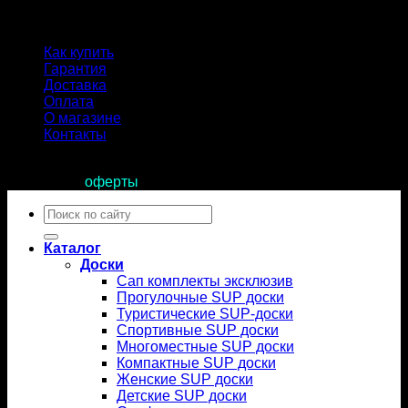
Как купить
Гарантия
Доставка
Оплата
О магазине
Контакты
Продолжая пользоваться сайтом, вы соглашаетесь с
условиями
оферты
.
Искать:
Каталог
Доски
Сап комплекты эксклюзив
Прогулочные SUP доски
Туристические SUP-доски
Спортивные SUP доски
Многоместные SUP доски
Компактные SUP доски
Женские SUP доски
Детские SUP доски