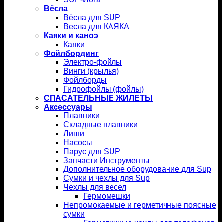
Вёсла
Вёсла для SUP
Весла для КАЯКА
Каяки и каноэ
Каяки
Фойлбординг
Электро-фойлы
Винги (крылья)
Фойлборды
Гидрофойлы (фойлы)
СПАСАТЕЛЬНЫЕ ЖИЛЕТЫ
Аксессуары
Плавники
Складные плавники
Лиши
Насосы
Парус для SUP
Запчасти Инструменты
Дополнительное оборудование для Sup
Сумки и чехлы для Sup
Чехлы для весел
Гермомешки
Непромокаемые и герметичные поясные
сумки