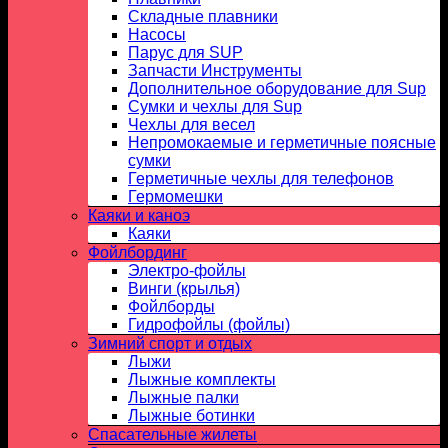
Складные плавники
Насосы
Парус для SUP
Запчасти Инструменты
Дополнительное оборудование для Sup
Сумки и чехлы для Sup
Чехлы для весел
Непромокаемые и герметичные поясные
сумки
Герметичные чехлы для телефонов
Гермомешки
Каяки и каноэ
Каяки
Фойлбординг
Электро-фойлы
Винги (крылья)
Фойлборды
Гидрофойлы (фойлы)
Зимний спорт и отдых
Лыжи
Лыжные комплекты
Лыжные палки
Лыжные ботинки
Спасательные жилеты