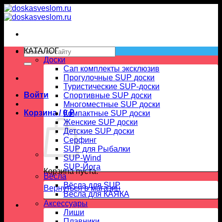
Skip
to
content
Искать:
КАТАЛОГ
Доски
Сап комплекты эксклюзив
Прогулочные SUP доски
Туристические SUP-доски
Войти
Спортивные SUP доски
Многоместные SUP доски
Корзина /
0
₽
Компактные SUP доски
Женские SUP доски
Детские SUP доски
Серфинг
SUP для Рыбалки
SUP-Wind
SUP-Йога
Корзина пуста.
Вёсла
Вёсла для SUP
Вернуться в магазин
Весла для КАЯКА
Аксессуары
Лиши
Плавники