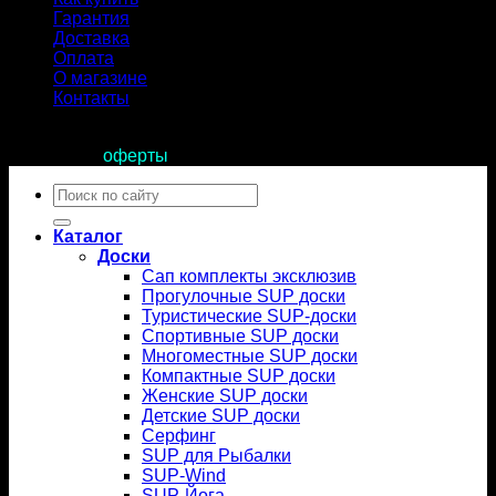
Гарантия
Доставка
Оплата
О магазине
Контакты
Продолжая пользоваться сайтом, вы соглашаетесь с
условиями
оферты
.
Искать:
Каталог
Доски
Сап комплекты эксклюзив
Прогулочные SUP доски
Туристические SUP-доски
Спортивные SUP доски
Многоместные SUP доски
Компактные SUP доски
Женские SUP доски
Детские SUP доски
Серфинг
SUP для Рыбалки
SUP-Wind
SUP-Йога