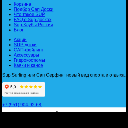
Корзина
Подбор Сап Доски
Что такое SUP
FAQ о Sup досках
Sup-Клубы России
Блог
Акции
SUP доски
САП-фойлинг
Аксессуары
Гидрокостюмы
Каяки и каноэ
Sup Surfing или Сап Серфинг новый вид спорта и отдыха.
+7 (951) 904-92-68
САП ДОСКИ, ГИДРОФОЙЛЫ, ВЕСЛА, НАДУВНЫЕ
КАЯКИ, ГИДРОКОСТЮМЫ И АКСЕССУАРЫ ДЛЯ
ВОДЫ