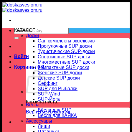
Skip
to
content
Искать:
КАТАЛОГ
Доски
Сап комплекты эксклюзив
Прогулочные SUP доски
Туристические SUP-доски
Войти
Спортивные SUP доски
Многоместные SUP доски
Корзина /
0
₽
Компактные SUP доски
Женские SUP доски
Детские SUP доски
Серфинг
SUP для Рыбалки
SUP-Wind
SUP-Йога
Корзина пуста.
Вёсла
Вёсла для SUP
Вернуться в магазин
Весла для КАЯКА
Аксессуары
Лиши
Плавники