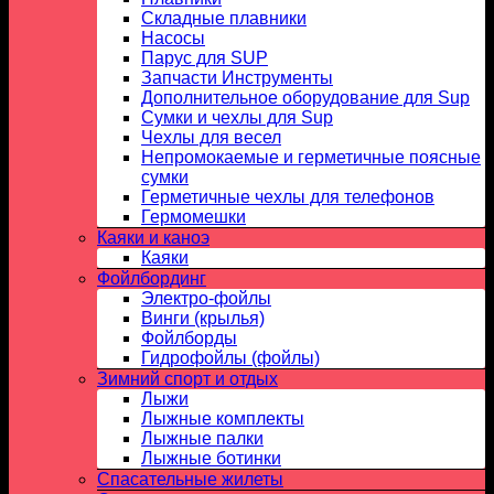
Складные плавники
Насосы
Парус для SUP
Запчасти Инструменты
Дополнительное оборудование для Sup
Сумки и чехлы для Sup
Чехлы для весел
Непромокаемые и герметичные поясные
сумки
Герметичные чехлы для телефонов
Гермомешки
Каяки и каноэ
Каяки
Фойлбординг
Электро-фойлы
Винги (крылья)
Фойлборды
Гидрофойлы (фойлы)
Зимний спорт и отдых
Лыжи
Лыжные комплекты
Лыжные палки
Лыжные ботинки
Спасательные жилеты