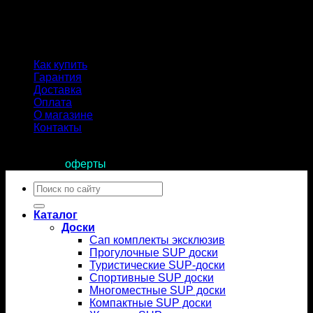
Как купить
Гарантия
Доставка
Оплата
О магазине
Контакты
Продолжая пользоваться сайтом, вы соглашаетесь с
условиями
оферты
.
Искать:
Каталог
Доски
Сап комплекты эксклюзив
Прогулочные SUP доски
Туристические SUP-доски
Спортивные SUP доски
Многоместные SUP доски
Компактные SUP доски