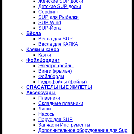
Женские SUP доски
Детские SUP доски
Серфинг
SUP для Рыбалки
SUP-Wind
SUP-Йога
Вёсла
Вёсла для SUP
Весла для КАЯКА
Каяки и каноэ
Каяки
Фойлбординг
Электро-фойлы
Винги (крылья)
Фойлборды
Гидрофойлы (фойлы)
СПАСАТЕЛЬНЫЕ ЖИЛЕТЫ
Аксессуары
Плавники
Складные плавники
Лиши
Насосы
Парус для SUP
Запчасти Инструменты
Дополнительное оборудование для Sup