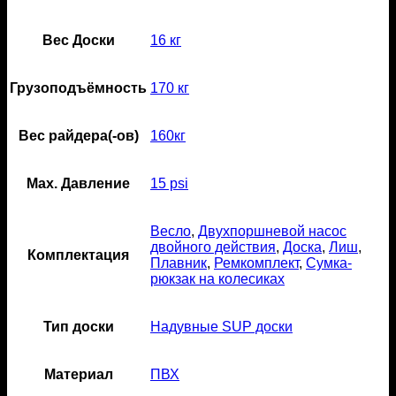
Вес Доски
16 кг
Грузоподъёмность
170 кг
Вес райдера(-ов)
160кг
Мах. Давление
15 psi
Весло
,
Двухпоршневой насос
двойного действия
,
Доска
,
Лиш
,
Комплектация
Плавник
,
Ремкомплект
,
Сумка-
рюкзак на колесиках
Тип доски
Надувные SUP доски
Материал
ПВХ