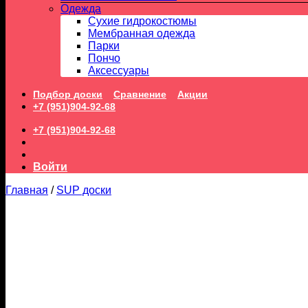
Одежда
Сухие гидрокостюмы
Мембранная одежда
Парки
Пончо
Аксессуары
Подбор доски
Сравнение
Акции
+7 (951)904-92-68
+7 (951)904-92-68
Войти
Главная
/
SUP доски