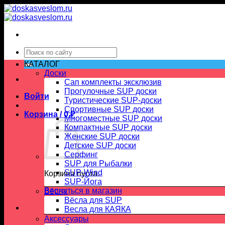
Skip
to
content
Искать:
КАТАЛОГ
Доски
Сап комплекты эксклюзив
Прогулочные SUP доски
Войти
Туристические SUP-доски
Спортивные SUP доски
Корзина /
0
₽
Многоместные SUP доски
Компактные SUP доски
Женские SUP доски
Детские SUP доски
Серфинг
SUP для Рыбалки
SUP-Wind
Корзина пуста.
SUP-Йога
Вернуться в магазин
Вёсла
Вёсла для SUP
Весла для КАЯКА
Аксессуары