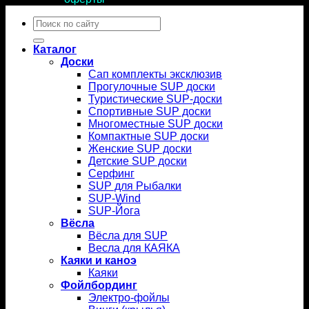
Искать:
Каталог
Доски
Сап комплекты эксклюзив
Прогулочные SUP доски
Туристические SUP-доски
Спортивные SUP доски
Многоместные SUP доски
Компактные SUP доски
Женские SUP доски
Детские SUP доски
Серфинг
SUP для Рыбалки
SUP-Wind
SUP-Йога
Вёсла
Вёсла для SUP
Весла для КАЯКА
Каяки и каноэ
Каяки
Фойлбординг
Электро-фойлы