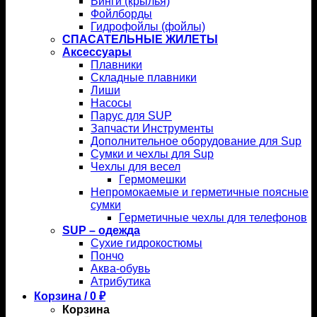
Винги (крылья)
Фойлборды
Гидрофойлы (фойлы)
СПАСАТЕЛЬНЫЕ ЖИЛЕТЫ
Аксессуары
Плавники
Складные плавники
Лиши
Насосы
Парус для SUP
Запчасти Инструменты
Дополнительное оборудование для Sup
Сумки и чехлы для Sup
Чехлы для весел
Гермомешки
Непромокаемые и герметичные поясные
сумки
Герметичные чехлы для телефонов
SUP – одежда
Сухие гидрокостюмы
Пончо
Аква-обувь
Атрибутика
Корзина /
0
₽
Корзина