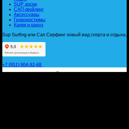
SUP доски
САП-фойлинг
Аксессуары
Гидрокостюмы
Каяки и каноэ
Sup Surfing или Сап Серфинг новый вид спорта и отдыха.
+7 (951) 904-92-68
САП ДОСКИ, ГИДРОФОЙЛЫ, ВЕСЛА, НАДУВНЫЕ
КАЯКИ, ГИДРОКОСТЮМЫ И АКСЕССУАРЫ ДЛЯ
ВОДЫ