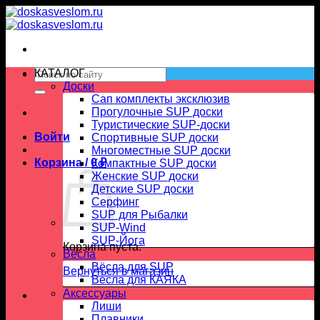
Skip
to
content
Искать:
КАТАЛОГ
Доски
Сап комплекты эксклюзив
Прогулочные SUP доски
Туристические SUP-доски
Войти
Спортивные SUP доски
Многоместные SUP доски
Корзина /
0
₽
Компактные SUP доски
Женские SUP доски
Детские SUP доски
Серфинг
SUP для Рыбалки
SUP-Wind
SUP-Йога
Корзина пуста.
Вёсла
Вёсла для SUP
Вернуться в магазин
Весла для КАЯКА
Аксессуары
Лиши
Плавники