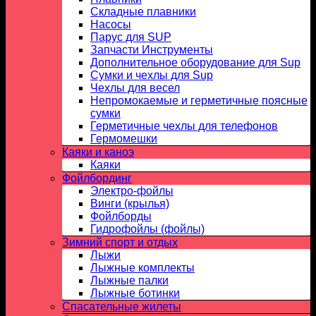
Складные плавники
Насосы
Парус для SUP
Запчасти Инструменты
Дополнительное оборудование для Sup
Сумки и чехлы для Sup
Чехлы для весел
Непромокаемые и герметичные поясные
сумки
Герметичные чехлы для телефонов
Гермомешки
Каяки и каноэ
Каяки
Фойлбординг
Электро-фойлы
Винги (крылья)
Фойлборды
Гидрофойлы (фойлы)
Зимний спорт и отдых
Лыжи
Лыжные комплекты
Лыжные палки
Лыжные ботинки
Спасательные жилеты