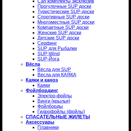
Сап комплекты эксклюзив
Прогулочные SUP доски
Туристические SUP-доски
Спортивные SUP доски
Многоместные SUP доски
Компактные SUP доски
Женские SUP доски
Детские SUP доски
Серфинг
SUP для Рыбалки
SUP-Wind
SUP-Йога
Вёсла
Вёсла для SUP
Весла для КАЯКА
Каяки и каноэ
Каяки
Фойлбординг
Электро-фойлы
Винги (крылья)
Фойлборды
Гидрофойлы (фойлы)
СПАСАТЕЛЬНЫЕ ЖИЛЕТЫ
Аксессуары
Плавники