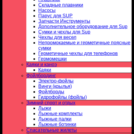
Складные плавники
Насосы
Парус для SUP
Запчасти Инструменты
Дополнительное оборудование для Sup
Сумки и чехлы для Sup
Чехлы для весел
Непромокаемые и герметичные поясные
сумки
Герметичные чехлы для телефонов
Гермомешки
Каяки и каноэ
Каяки
Фойлбординг
Электро-фойлы
Винги (крылья)
Фойлборды
Гидрофойлы (фойлы)
Зимний спорт и отдых
Лыжи
Лыжные комплекты
Лыжные палки
Лыжные ботинки
Спасательные жилеты