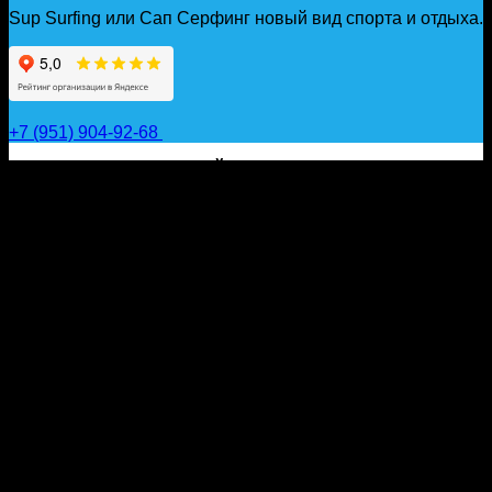
Sup Surfing или Сап Серфинг новый вид спорта и отдыха.
+7 (951) 904-92-68
САП ДОСКИ, ГИДРОФОЙЛЫ, ВЕСЛА, НАДУВНЫЕ
КАЯКИ, ГИДРОКОСТЮМЫ И АКСЕССУАРЫ ДЛЯ
ВОДЫ