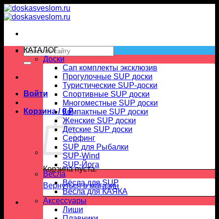
Skip
to
content
Искать:
КАТАЛОГ
Доски
Сап комплекты эксклюзив
Прогулочные SUP доски
Туристические SUP-доски
Войти
Спортивные SUP доски
Многоместные SUP доски
Корзина /
0
₽
Компактные SUP доски
Женские SUP доски
Детские SUP доски
Серфинг
SUP для Рыбалки
SUP-Wind
SUP-Йога
Корзина пуста.
Вёсла
Вёсла для SUP
Вернуться в магазин
Весла для КАЯКА
Аксессуары
Лиши
Плавники