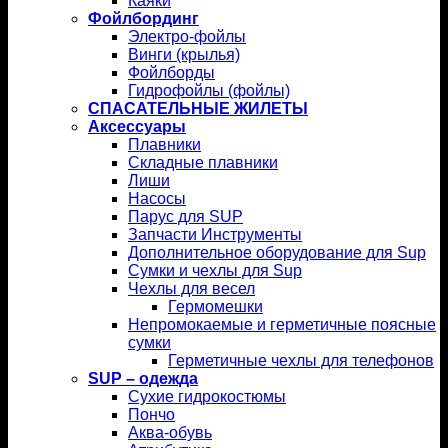
Каяки
Фойлбординг
Электро-фойлы
Винги (крылья)
Фойлборды
Гидрофойлы (фойлы)
СПАСАТЕЛЬНЫЕ ЖИЛЕТЫ
Аксессуары
Плавники
Складные плавники
Лиши
Насосы
Парус для SUP
Запчасти Инструменты
Дополнительное оборудование для Sup
Сумки и чехлы для Sup
Чехлы для весел
Гермомешки
Непромокаемые и герметичные поясные
сумки
Герметичные чехлы для телефонов
SUP – одежда
Сухие гидрокостюмы
Пончо
Аква-обувь