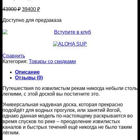
Первоначальная
Текущая
43900
₽
39400
₽
цена
цена:
составляла
Доступно для предзаказа
39400 ₽.
43900 ₽.
Сравнить
Категория:
Товары со скидками
Описание
Отзывы (0)
Путешествия по извилистым рекам никогда небыли столь
легкими, с этой доской вы постигните это.
Универсальная надувная доска, которая прекрасно
подойдёт для водных прогулок, или занятий йогой,
однако данная модель по-настоящему раскрывается во
время спусков по реке – преодоление извилистых
каналов и быстрых течений ещё никогда не было таким
лёгким.