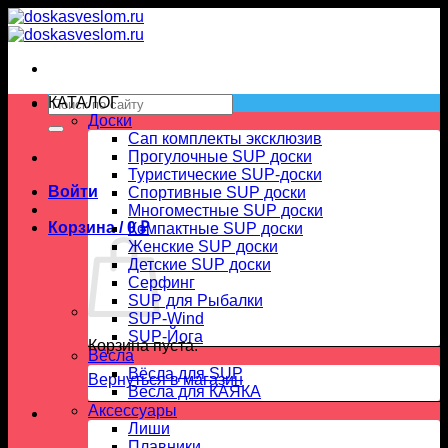
Skip
to
content
Искать:
КАТАЛОГ
Доски
Сап комплекты эксклюзив
Прогулочные SUP доски
Туристические SUP-доски
Войти
Спортивные SUP доски
Многоместные SUP доски
Корзина /
0
₽
Компактные SUP доски
Женские SUP доски
Детские SUP доски
Серфинг
SUP для Рыбалки
SUP-Wind
SUP-Йога
Корзина пуста.
Вёсла
Вёсла для SUP
Вернуться в магазин
Весла для КАЯКА
Аксессуары
Лиши
Плавники