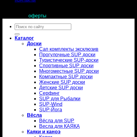
Продолжая пользоваться сайтом, вы соглашаетесь с
условиями
оферты
.
Искать:
Каталог
Доски
Сап комплекты эксклюзив
Прогулочные SUP доски
Туристические SUP-доски
Спортивные SUP доски
Многоместные SUP доски
Компактные SUP доски
Женские SUP доски
Детские SUP доски
Серфинг
SUP для Рыбалки
SUP-Wind
SUP-Йога
Вёсла
Вёсла для SUP
Весла для КАЯКА
Каяки и каноэ