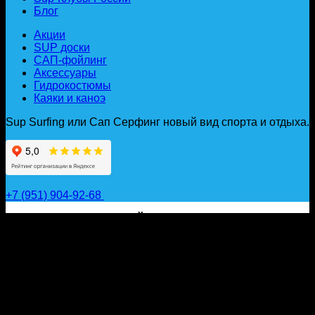
Блог
Акции
SUP доски
САП-фойлинг
Аксессуары
Гидрокостюмы
Каяки и каноэ
Sup Surfing или Сап Серфинг новый вид спорта и отдыха.
+7 (951) 904-92-68
САП ДОСКИ, ГИДРОФОЙЛЫ, ВЕСЛА, НАДУВНЫЕ
КАЯКИ, ГИДРОКОСТЮМЫ И АКСЕССУАРЫ ДЛЯ
ВОДЫ