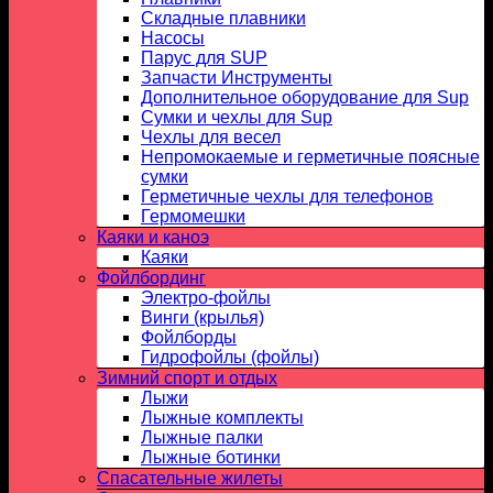
Складные плавники
Насосы
Парус для SUP
Запчасти Инструменты
Дополнительное оборудование для Sup
Сумки и чехлы для Sup
Чехлы для весел
Непромокаемые и герметичные поясные
сумки
Герметичные чехлы для телефонов
Гермомешки
Каяки и каноэ
Каяки
Фойлбординг
Электро-фойлы
Винги (крылья)
Фойлборды
Гидрофойлы (фойлы)
Зимний спорт и отдых
Лыжи
Лыжные комплекты
Лыжные палки
Лыжные ботинки
Спасательные жилеты