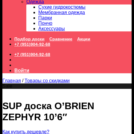
Одежда
Сухие гидрокостюмы
Мембранная одежда
Парки
Пончо
Аксессуары
Подбор доски
Сравнение
Акции
+7 (951)904-92-68
+7 (951)904-92-68
Войти
Главная
/
Товары со скидками
Sale
SUP доска O’BRIEN
ZEPHYR 10’6″
Как купить дешевле?