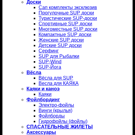
Доски
Сап комплекты эксклюзив
Прогулочные SUP доски
Туристические SUP-доски
Спортивные SUP доски
Многоместные SUP доски
Компактные SUP доски
Женские SUP доски
Детские SUP доски
Серфинг
SUP для Рыбалки
SUP-Wind
SUP-Йога
Вёсла
Вёсла для SUP
Весла для КАЯКА
Каяки и каноэ
Каяки
Фойлбординг
Электро-фойлы
Винги (крылья)
Фойлборды
Гидрофойлы (фойлы)
СПАСАТЕЛЬНЫЕ ЖИЛЕТЫ
Аксессуары