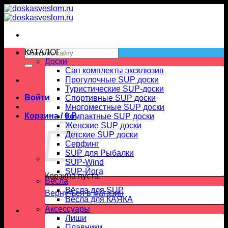
Skip
to
content
Искать:
КАТАЛОГ
Доски
Сап комплекты эксклюзив
Прогулочные SUP доски
Туристические SUP-доски
Войти
Спортивные SUP доски
Многоместные SUP доски
Корзина /
0
₽
Компактные SUP доски
Женские SUP доски
Детские SUP доски
Серфинг
SUP для Рыбалки
SUP-Wind
SUP-Йога
Корзина пуста.
Вёсла
Вёсла для SUP
Вернуться в магазин
Весла для КАЯКА
Аксессуары
Лиши
Плавники