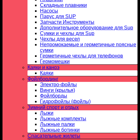
Складные плавники
Насосы
Парус для SUP
Запчасти Инструменты
Дополнительное оборудование для Sup
Сумки и чехлы для Sup
Чехлы для весел
Непромокаемые и герметичные поясные
сумки
Герметичные чехлы для телефонов
Гермомешки
Каяки и каноэ
Каяки
Фойлбординг
Электро-фойлы
Винги (крылья)
Фойлборды
Гидрофойлы (фойлы)
Зимний спорт и отдых
Лыжи
Лыжные комплекты
Лыжные палки
Лыжные ботинки
Спасательные жилеты