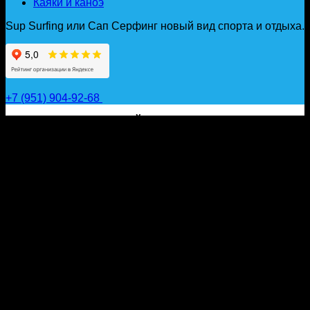
Каяки и каноэ
Sup Surfing или Сап Серфинг новый вид спорта и отдыха.
+7 (951) 904-92-68
САП ДОСКИ, ГИДРОФОЙЛЫ, ВЕСЛА, НАДУВНЫЕ
КАЯКИ, ГИДРОКОСТЮМЫ И АКСЕССУАРЫ ДЛЯ
ВОДЫ