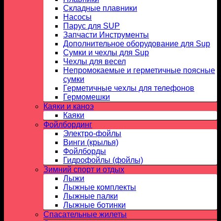
Складные плавники
Насосы
Парус для SUP
Запчасти Инструменты
Дополнительное оборудование для Sup
Сумки и чехлы для Sup
Чехлы для весел
Непромокаемые и герметичные поясные
сумки
Герметичные чехлы для телефонов
Гермомешки
Каяки и каноэ
Каяки
Фойлбординг
Электро-фойлы
Винги (крылья)
Фойлборды
Гидрофойлы (фойлы)
Зимний спорт и отдых
Лыжи
Лыжные комплекты
Лыжные палки
Лыжные ботинки
Спасательные жилеты