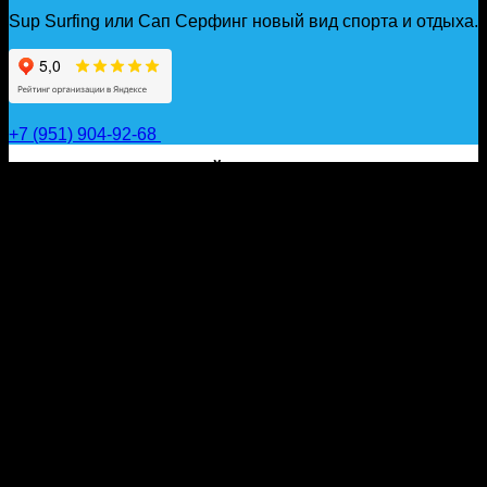
Sup Surfing или Сап Серфинг новый вид спорта и отдыха.
+7 (951) 904-92-68
САП ДОСКИ, ГИДРОФОЙЛЫ, ВЕСЛА, НАДУВНЫЕ
КАЯКИ, ГИДРОКОСТЮМЫ И АКСЕССУАРЫ ДЛЯ
ВОДЫ