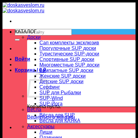
Skip
to
content
Искать:
КАТАЛОГ
Доски
Сап комплекты эксклюзив
Прогулочные SUP доски
Туристические SUP-доски
Войти
Спортивные SUP доски
Многоместные SUP доски
Корзина /
0
₽
Компактные SUP доски
Женские SUP доски
Детские SUP доски
Серфинг
SUP для Рыбалки
SUP-Wind
SUP-Йога
Корзина пуста.
Вёсла
Вёсла для SUP
Вернуться в магазин
Весла для КАЯКА
Аксессуары
Лиши
Плавники