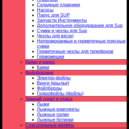
Складные плавники
Насосы
Парус для SUP
Запчасти Инструменты
Дополнительное оборудование для Sup
Сумки и чехлы для Sup
Чехлы для весел
Непромокаемые и герметичные поясные
сумки
Герметичные чехлы для телефонов
Гермомешки
Каяки и каноэ
Каяки
Фойлбординг
Электро-фойлы
Винги (крылья)
Фойлборды
Гидрофойлы (фойлы)
Зимний спорт и отдых
Лыжи
Лыжные комплекты
Лыжные палки
Лыжные ботинки
Спасательные жилеты