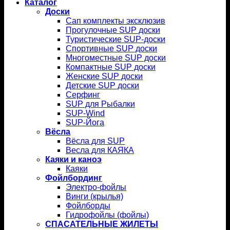
Каталог
Доски
Сап комплекты эксклюзив
Прогулочные SUP доски
Туристические SUP-доски
Спортивные SUP доски
Многоместные SUP доски
Компактные SUP доски
Женские SUP доски
Детские SUP доски
Серфинг
SUP для Рыбалки
SUP-Wind
SUP-Йога
Вёсла
Вёсла для SUP
Весла для КАЯКА
Каяки и каноэ
Каяки
Фойлбординг
Электро-фойлы
Винги (крылья)
Фойлборды
Гидрофойлы (фойлы)
СПАСАТЕЛЬНЫЕ ЖИЛЕТЫ