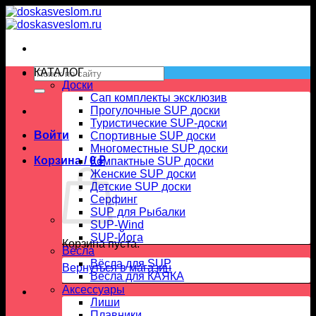
Skip
to
content
Искать:
КАТАЛОГ
Доски
Сап комплекты эксклюзив
Прогулочные SUP доски
Туристические SUP-доски
Войти
Спортивные SUP доски
Многоместные SUP доски
Корзина /
0
₽
Компактные SUP доски
Женские SUP доски
Детские SUP доски
Серфинг
SUP для Рыбалки
SUP-Wind
SUP-Йога
Корзина пуста.
Вёсла
Вёсла для SUP
Вернуться в магазин
Весла для КАЯКА
Аксессуары
Лиши
Плавники