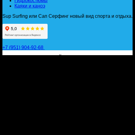
Гидрокостюмы
Каяки и каноэ
Sup Surfing или Сап Серфинг новый вид спорта и отдыха.
+7 (951) 904-92-68
САП ДОСКИ, ГИДРОФОЙЛЫ, ВЕСЛА, НАДУВНЫЕ
КАЯКИ, ГИДРОКОСТЮМЫ И АКСЕССУАРЫ ДЛЯ
ВОДЫ