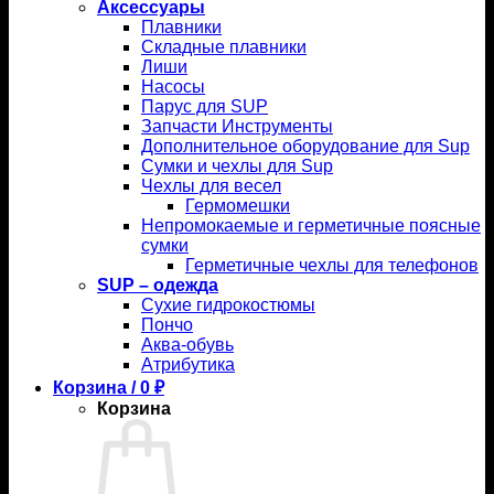
Аксессуары
Плавники
Складные плавники
Лиши
Насосы
Парус для SUP
Запчасти Инструменты
Дополнительное оборудование для Sup
Сумки и чехлы для Sup
Чехлы для весел
Гермомешки
Непромокаемые и герметичные поясные
сумки
Герметичные чехлы для телефонов
SUP – одежда
Сухие гидрокостюмы
Пончо
Аква-обувь
Атрибутика
Корзина /
0
₽
Корзина