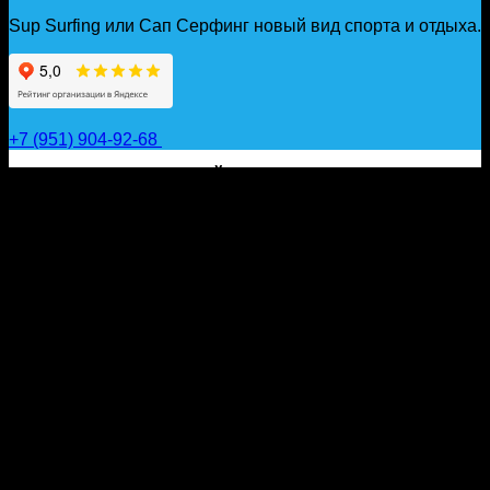
Sup Surfing или Сап Серфинг новый вид спорта и отдыха.
+7 (951) 904-92-68
САП ДОСКИ, ГИДРОФОЙЛЫ, ВЕСЛА, НАДУВНЫЕ
КАЯКИ, ГИДРОКОСТЮМЫ И АКСЕССУАРЫ ДЛЯ
ВОДЫ