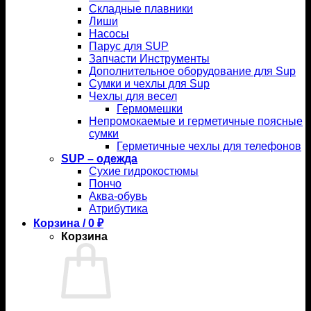
Складные плавники
Лиши
Насосы
Парус для SUP
Запчасти Инструменты
Дополнительное оборудование для Sup
Сумки и чехлы для Sup
Чехлы для весел
Гермомешки
Непромокаемые и герметичные поясные
сумки
Герметичные чехлы для телефонов
SUP – одежда
Сухие гидрокостюмы
Пончо
Аква-обувь
Атрибутика
Корзина /
0
₽
Корзина