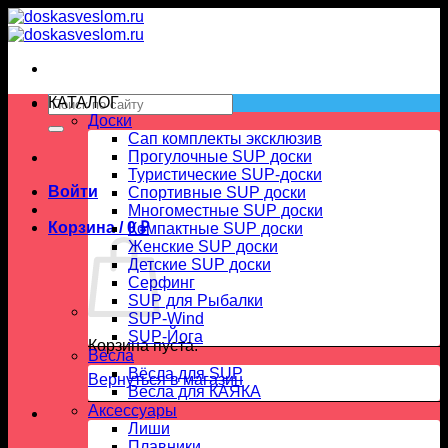
Skip
to
content
Искать:
КАТАЛОГ
Доски
Сап комплекты эксклюзив
Прогулочные SUP доски
Туристические SUP-доски
Войти
Спортивные SUP доски
Многоместные SUP доски
Корзина /
0
₽
Компактные SUP доски
Женские SUP доски
Детские SUP доски
Серфинг
SUP для Рыбалки
SUP-Wind
SUP-Йога
Корзина пуста.
Вёсла
Вёсла для SUP
Вернуться в магазин
Весла для КАЯКА
Аксессуары
Лиши
Плавники