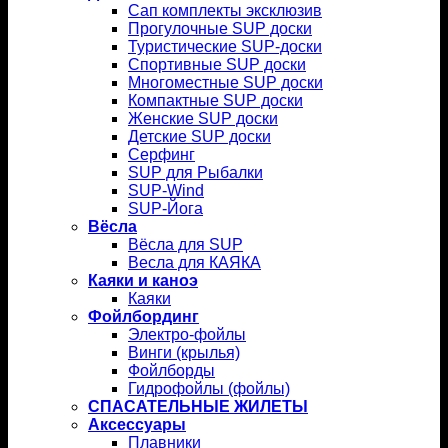
Сап комплекты эксклюзив
Прогулочные SUP доски
Туристические SUP-доски
Спортивные SUP доски
Многоместные SUP доски
Компактные SUP доски
Женские SUP доски
Детские SUP доски
Серфинг
SUP для Рыбалки
SUP-Wind
SUP-Йога
Вёсла
Вёсла для SUP
Весла для КАЯКА
Каяки и каноэ
Каяки
Фойлбординг
Электро-фойлы
Винги (крылья)
Фойлборды
Гидрофойлы (фойлы)
СПАСАТЕЛЬНЫЕ ЖИЛЕТЫ
Аксессуары
Плавники