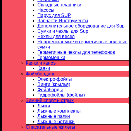
Складные плавники
Насосы
Парус для SUP
Запчасти Инструменты
Дополнительное оборудование для Sup
Сумки и чехлы для Sup
Чехлы для весел
Непромокаемые и герметичные поясные
сумки
Герметичные чехлы для телефонов
Гермомешки
Каяки и каноэ
Каяки
Фойлбординг
Электро-фойлы
Винги (крылья)
Фойлборды
Гидрофойлы (фойлы)
Зимний спорт и отдых
Лыжи
Лыжные комплекты
Лыжные палки
Лыжные ботинки
Спасательные жилеты