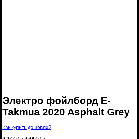
Электро фойлборд E-
Takmua 2020 Asphalt Grey
Как купить дешевле?
Первоначальная
Текущая
475000
₽
450000
₽