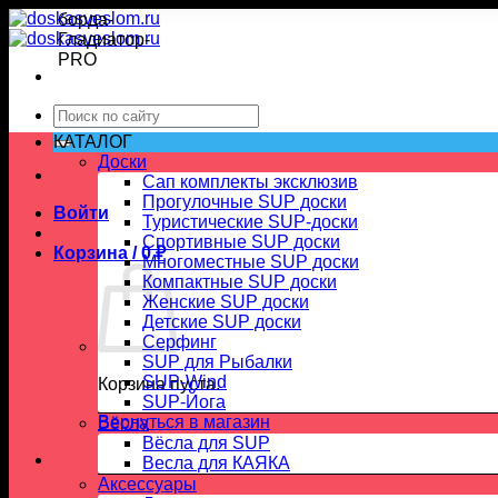
Skip
to
content
Искать:
КАТАЛОГ
Доски
Сап комплекты эксклюзив
Прогулочные SUP доски
Войти
Туристические SUP-доски
Спортивные SUP доски
Корзина /
0
₽
Многоместные SUP доски
Компактные SUP доски
Женские SUP доски
Детские SUP доски
Серфинг
SUP для Рыбалки
SUP-Wind
Корзина пуста.
SUP-Йога
Вернуться в магазин
Вёсла
Вёсла для SUP
Весла для КАЯКА
Аксессуары