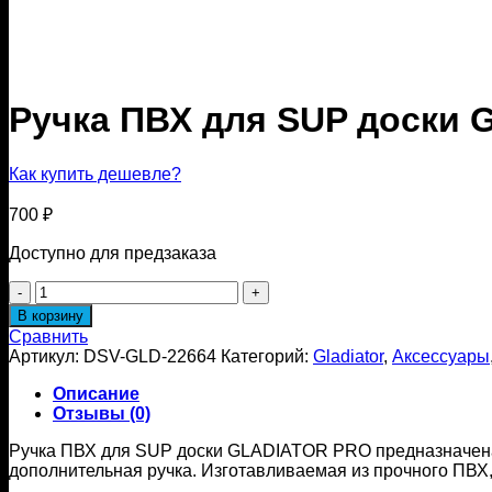
Ручка ПВХ для SUP доски
Как купить дешевле?
700
₽
Доступно для предзаказа
Количество
товара
В корзину
Ручка
Сравнить
ПВХ
Артикул:
DSV-GLD-22664
Категорий:
Gladiator
,
Аксессуары
для
SUP
Описание
доски
Отзывы (0)
GLADIATOR
PRO
Ручка ПВХ для SUP доски GLADIATOR PRO предназначена д
дополнительная ручка. Изготавливаемая из прочного ПВХ