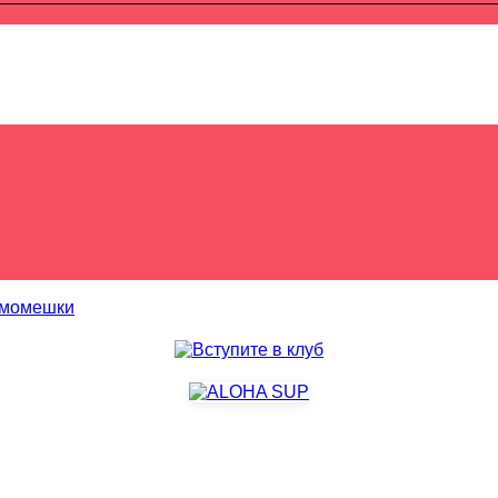
рмомешки