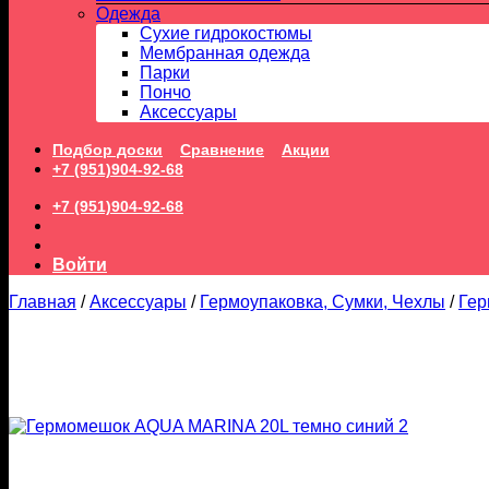
Одежда
Сухие гидрокостюмы
Мембранная одежда
Парки
Пончо
Аксессуары
Подбор доски
Сравнение
Акции
+7 (951)904-92-68
+7 (951)904-92-68
Войти
Главная
/
Аксессуары
/
Гермоупаковка, Сумки, Чехлы
/
Ге