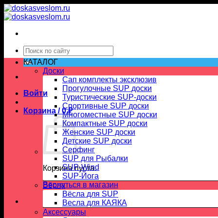
Skip
to
content
Искать:
КАТАЛОГ
Доски
Сап комплекты эксклюзив
Прогулочные SUP доски
Войти
Туристические SUP-доски
Спортивные SUP доски
Корзина /
0
₽
Многоместные SUP доски
Компактные SUP доски
Женские SUP доски
Детские SUP доски
Серфинг
SUP для Рыбалки
SUP-Wind
Корзина пуста.
SUP-Йога
Вернуться в магазин
Вёсла
Вёсла для SUP
Весла для КАЯКА
Аксессуары